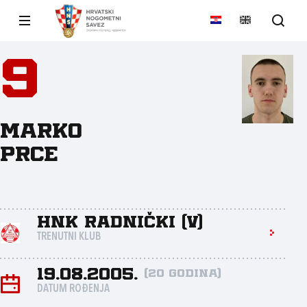
9
Marko
Prce
HNK Radnički (V)
TRENUTNI KLUB
19.08.2005.
(20 godina)
DATUM ROĐENJA