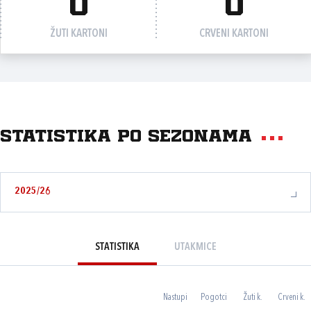
0
0
ŽUTI KARTONI
CRVENI KARTONI
Statistika po sezonama
2025/26
STATISTIKA
UTAKMICE
Nastupi
Pogotci
Žuti k.
Crveni k.