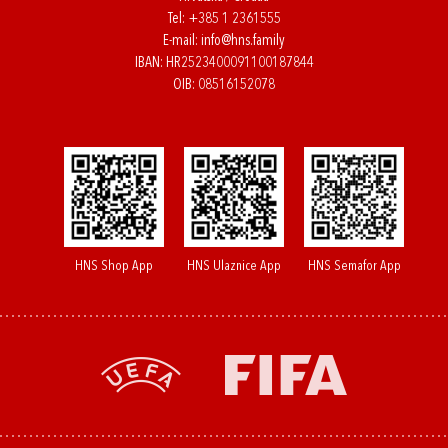
Tel:
+385 1 2361555
E-mail:
info@hns.family
IBAN: HR2523400091100187844
OIB: 08516152078
HNS Shop App
HNS Ulaznice App
HNS Semafor App