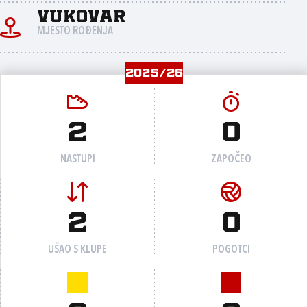
Vukovar
MJESTO ROĐENJA
2025/26
2
0
NASTUPI
ZAPOČEO
2
0
UŠAO S KLUPE
POGOTCI