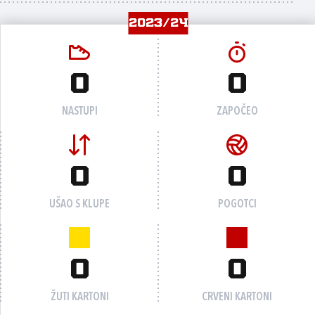
2023/24
0
0
NASTUPI
ZAPOČEO
0
0
UŠAO S KLUPE
POGOTCI
0
0
ŽUTI KARTONI
CRVENI KARTONI