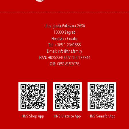
Ulica grada Vukovara 269A
10000 Zagreb
Hrvatska / Croatia
Tel:
+385 1 2361555
E-mail:
info@hns.family
IBAN: HR2523400091100187844
OIB: 08516152078
HNS Shop App
HNS Ulaznice App
HNS Semafor App