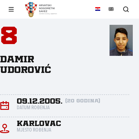
8
Damir
Udorović
09.12.2005.
(20 godina)
DATUM ROĐENJA
Karlovac
MJESTO ROĐENJA