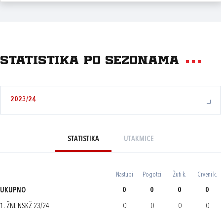
Statistika po sezonama
2023/24
STATISTIKA
UTAKMICE
Nastupi
Pogotci
Žuti k.
Crveni k.
UKUPNO
0
0
0
0
1. ŽNL NSKŽ 23/24
0
0
0
0