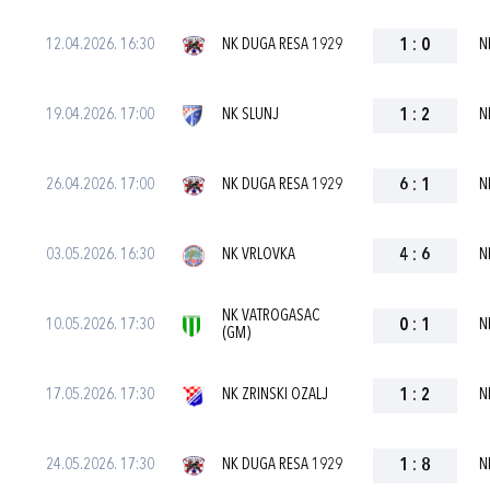
12.04.2026. 16:30
NK DUGA RESA 1929
1
:
0
N
19.04.2026. 17:00
NK SLUNJ
1
:
2
N
26.04.2026. 17:00
NK DUGA RESA 1929
6
:
1
N
03.05.2026. 16:30
NK VRLOVKA
4
:
6
N
NK VATROGASAC
10.05.2026. 17:30
0
:
1
N
(GM)
17.05.2026. 17:30
NK ZRINSKI OZALJ
1
:
2
N
24.05.2026. 17:30
NK DUGA RESA 1929
1
:
8
N