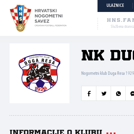
ULAZNICE
HNS.FA
Službena stranic
NK Du
Nogometni klub Duga Resa 1929
Informacije o klubu