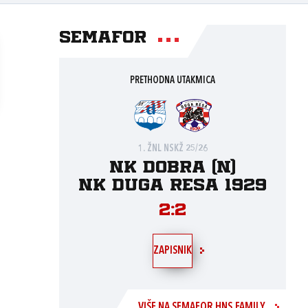
Semafor
PRETHODNA UTAKMICA
1. ŽNL NSKŽ 25/26
NK Dobra (N)
NK Duga Resa 1929
2:2
ZAPISNIK
VIŠE NA SEMAFOR.HNS.FAMILY