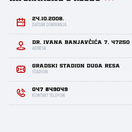
24.10.2008.
DATUM OSNIVANJA
Dr. Ivana Banjavčića 7, 47250
ADRESA
Gradski stadion Duga Resa
STADION
047 849049
KONTAKT TELEFON