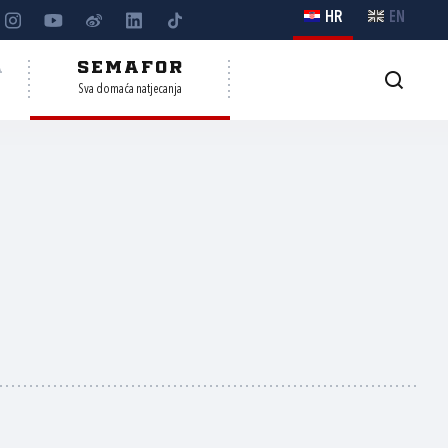
HR
EN
A
SEMAFOR
Sva domaća natjecanja