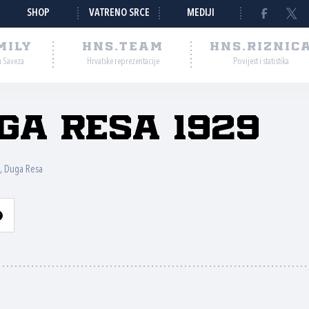
SHOP
VATRENO SRCE
MEDIJI
MILY
HNS.TEAM
HNS.RIZNIC
a Saveza
Hrvatske reprezentacije
Povijest i statistika
ga Resa 1929
, Duga Resa