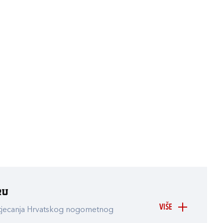
ru
VIŠE
atjecanja Hrvatskog nogometnog