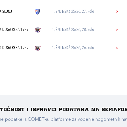
K SLUNJ
1. ŽNL NSKŽ 25/26, 27. kolo
K DUGA RESA 1929
1. ŽNL NSKŽ 25/26, 28. kolo
K DUGA RESA 1929
1. ŽNL NSKŽ 25/26, 26. kolo
e točnost i ispravci podataka na Semafo
ualne podatke iz COMET-a, platforme za vođenje nogometnih n