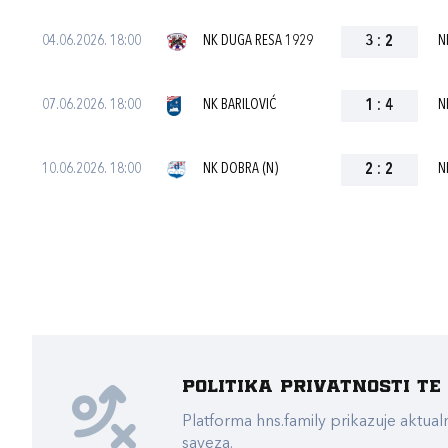
04.06.2026. 18:00
NK DUGA RESA 1929
3
:
2
N
07.06.2026. 18:00
NK BARILOVIĆ
1
:
4
N
10.06.2026. 18:00
NK DOBRA (N)
2
:
2
N
Politika privatnosti t
Platforma hns.family prikazuje akt
saveza.