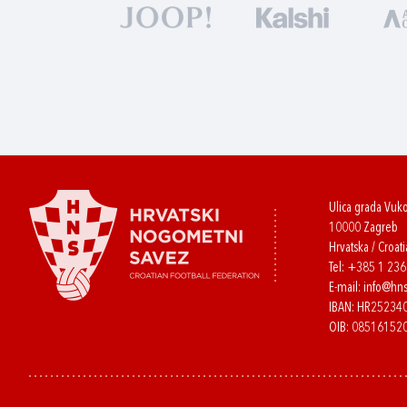
Ulica grada Vuk
10000 Zagreb
Hrvatska / Croati
Tel:
+385 1 23
E-mail:
info@hns
IBAN: HR2523
OIB: 08516152