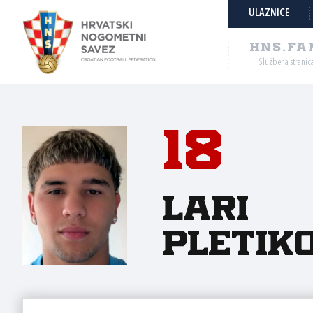
ULAZNICE
HNS.FA
Službena stranic
18
Lari
Pletik