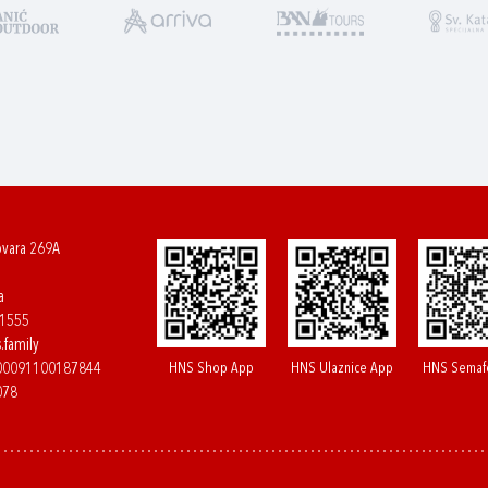
ovara 269A
a
61555
.family
HNS Shop App
HNS Ulaznice App
HNS Semaf
400091100187844
078