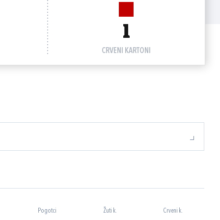
1
CRVENI KARTONI
Pogotci
Žuti k.
Crveni k.