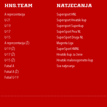
HNS.team
Natjecanja
A reprezentacija
Supersport HNL
U-21
Supersport Hrvatski kup
U-19
Supersport Superkup
U-17
SuperSport Prva NL
U-15
SuperSport Druga NL
A reprezentacija (Ž)
Magenta Liga
U-19 (Ž)
SuperSport HMNL
U-17 (Ž)
Hrvatski kup za žene
U-15 (Ž)
Hrvatski malonogometni kup
Futsal A
Sva natjecanja
Futsal A (Ž)
Futsal U-19