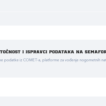
e točnost i ispravci podataka na Semafo
ualne podatke iz COMET-a, platforme za vođenje nogometnih n