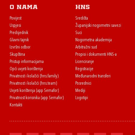
O nama
HNS
Povijest
Središta
Uspjesi
Županijski nogometni savezi
Predsjednik
Suci
Glavni tajnik
Nogometna akademija
Izvršni odbor
Arbitražni sud
Skupština
Propisi i dokumenti HNS-a
Pristup informacijama
Licenciranje
Opći uvjeti korištenja
Registracije
Privatnost i kolačići (hns.family)
Međunarodni transferi
Privatnost i kolačići (hns.team)
Posrednici
Uvjeti korištenja (app Semafor)
Mediji
Privatnost korisnika (app Semafor)
Logotipi
Kontakti