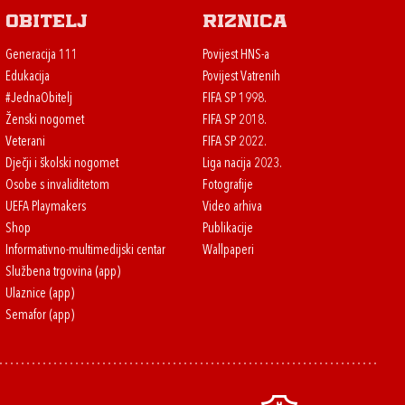
Obitelj
Riznica
Generacija 111
Povijest HNS-a
Edukacija
Povijest Vatrenih
#JednaObitelj
FIFA SP 1998.
Ženski nogomet
FIFA SP 2018.
Veterani
FIFA SP 2022.
Dječji i školski nogomet
Liga nacija 2023.
Osobe s invaliditetom
Fotografije
UEFA Playmakers
Video arhiva
Shop
Publikacije
Informativno-multimedijski centar
Wallpaperi
Službena trgovina (app)
Ulaznice (app)
Semafor (app)