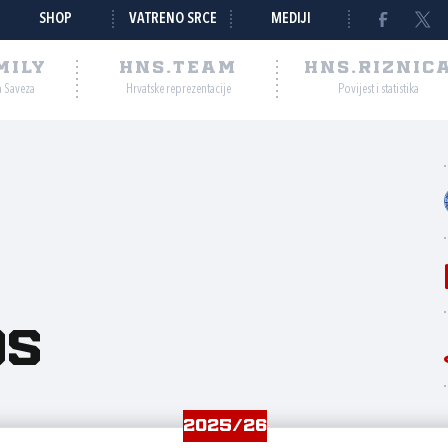
SHOP
VATRENO SRCE
MEDIJI
MILY
HNS.TEAM
HNS.RIZNIC
a Saveza
Hrvatske reprezentacije
Povijest i statistika
os
2025/26