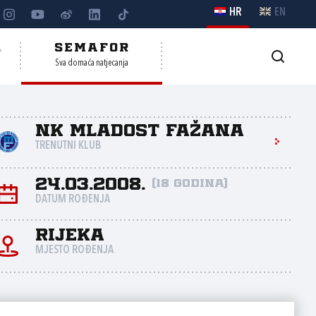
HR
EN
A
SEMAFOR
Sva domaća natjecanja
NK Mladost Fažana
TRENUTNI KLUB
24.03.2008.
(18 godina)
DATUM ROĐENJA
Rijeka
MJESTO ROĐENJA