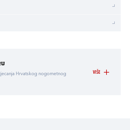
ru
VIŠE
atjecanja Hrvatskog nogometnog