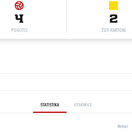
4
2
POGOTCI
ŽUTI KARTONI
STATISTIKA
UTAKMICE
Nastupi