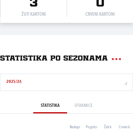
3
0
ŽUTI KARTONI
CRVENI KARTONI
Statistika po sezonama
2025/26
STATISTIKA
UTAKMICE
Nastupi
Pogotci
Žuti k.
Crveni k.