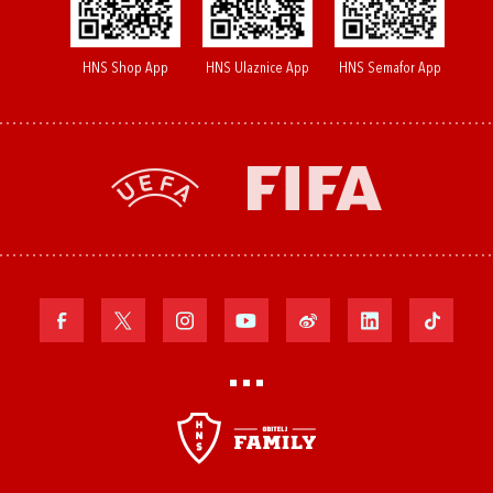
HNS Shop App
HNS Ulaznice App
HNS Semafor App