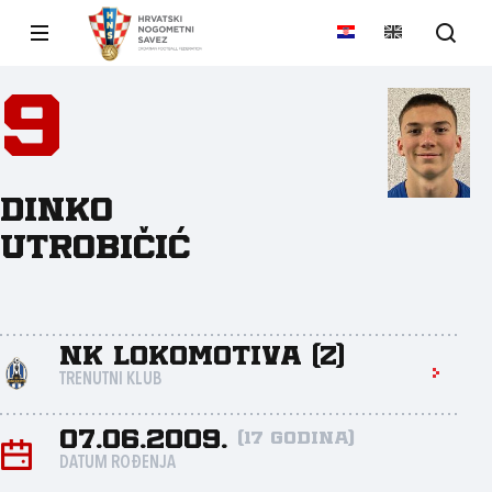
9
Dinko
Utrobičić
NK Lokomotiva (Z)
TRENUTNI KLUB
07.06.2009.
(17 godina)
DATUM ROĐENJA