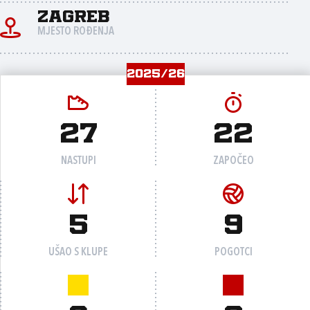
Zagreb
MJESTO ROĐENJA
2025/26
27
22
NASTUPI
ZAPOČEO
5
9
UŠAO S KLUPE
POGOTCI