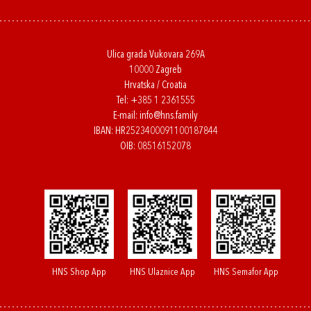
Ulica grada Vukovara 269A
10000 Zagreb
Hrvatska / Croatia
Tel:
+385 1 2361555
E-mail:
info@hns.family
IBAN: HR2523400091100187844
OIB: 08516152078
HNS Shop App
HNS Ulaznice App
HNS Semafor App