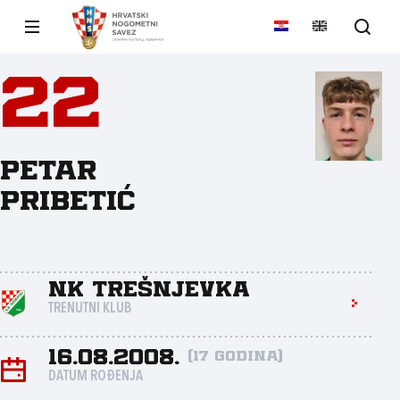
22
Petar
Pribetić
NK Trešnjevka
TRENUTNI KLUB
16.08.2008.
(17 godina)
DATUM ROĐENJA