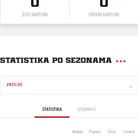
0
0
ŽUTI KARTONI
CRVENI KARTONI
Statistika po sezonama
2025/26
STATISTIKA
UTAKMICE
Nastupi
Pogotci
Žuti k.
Crveni k.