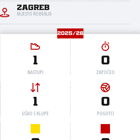
Zagreb
MJESTO ROĐENJA
2025/26
1
0
NASTUPI
ZAPOČEO
1
0
UŠAO S KLUPE
POGOTCI