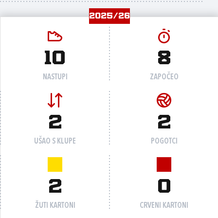
2025/26
10
8
NASTUPI
ZAPOČEO
2
2
UŠAO S KLUPE
POGOTCI
2
0
ŽUTI KARTONI
CRVENI KARTONI