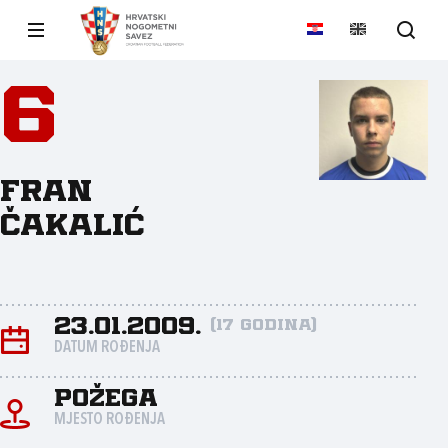
6
Fran
Čakalić
23.01.2009.
(17 godina)
DATUM ROĐENJA
Požega
MJESTO ROĐENJA