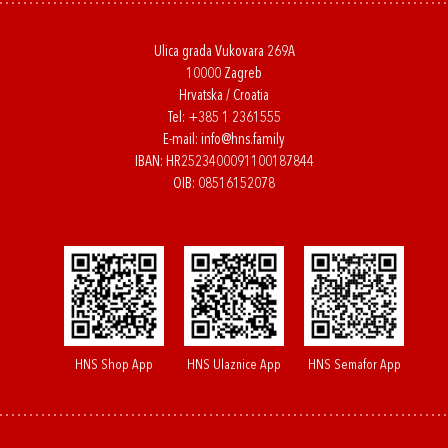
Ulica grada Vukovara 269A
10000 Zagreb
Hrvatska / Croatia
Tel:
+385 1 2361555
E-mail:
info@hns.family
IBAN: HR2523400091100187844
OIB: 08516152078
HNS Shop App
HNS Ulaznice App
HNS Semafor App