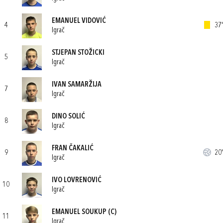
EMANUEL VIDOVIĆ
4
37'
Igrač
STJEPAN STOŽICKI
5
Igrač
IVAN SAMARŽIJA
7
Igrač
DINO SOLIĆ
8
Igrač
FRAN ČAKALIĆ
9
20'
Igrač
IVO LOVRENOVIĆ
10
Igrač
EMANUEL SOUKUP
(C)
11
Igrač