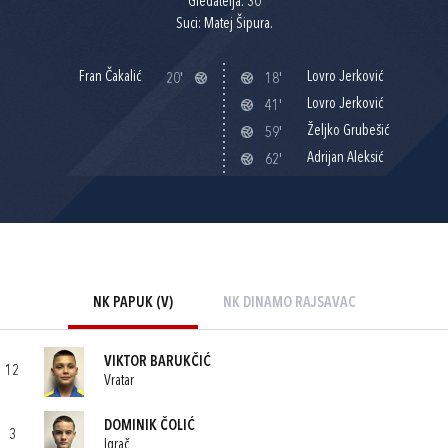
Gledatelja: 30
Suci: Matej Šipura.
Fran Čakalić
Lovro Jerković
20'
18'
Lovro Jerković
41'
Željko Grubešić
59'
Adrijan Aleksić
62'
NK PAPUK (V)
NK DINAMO RAJSAVAC
VIKTOR BARUKČIĆ
12
Vratar
DOMINIK ČOLIĆ
3
Igrač