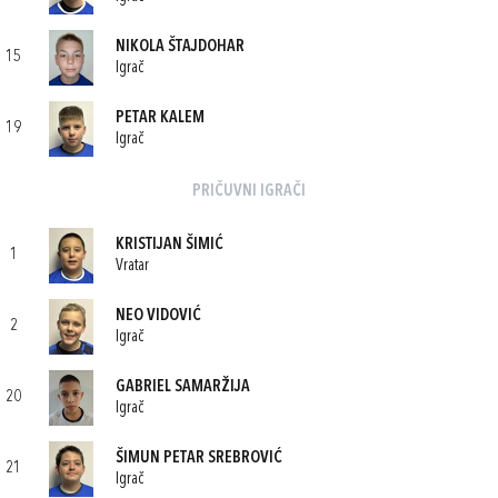
NIKOLA ŠTAJDOHAR
15
Igrač
PETAR KALEM
19
Igrač
PRIČUVNI IGRAČI
KRISTIJAN ŠIMIĆ
1
Vratar
NEO VIDOVIĆ
2
Igrač
GABRIEL SAMARŽIJA
20
Igrač
ŠIMUN PETAR SREBROVIĆ
21
Igrač