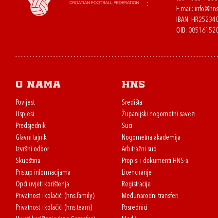
E-mail:
info@hns
IBAN: HR2523
OIB: 08516152
O nama
HNS
Povijest
Središta
Uspjesi
Županijski nogometni savezi
Predsjednik
Suci
Glavni tajnik
Nogometna akademija
Izvršni odbor
Arbitražni sud
Skupština
Propisi i dokumenti HNS-a
Pristup informacijama
Licenciranje
Opći uvjeti korištenja
Registracije
Privatnost i kolačići (hns.family)
Međunarodni transferi
Privatnost i kolačići (hns.team)
Posrednici