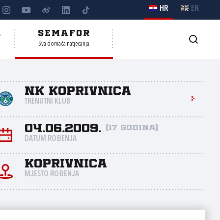
HR
EN
A
SEMAFOR
Sva domaća natjecanja
NK Koprivnica
TRENUTNI KLUB
04.06.2009.
(17 godina)
DATUM ROĐENJA
Koprivnica
MJESTO ROĐENJA