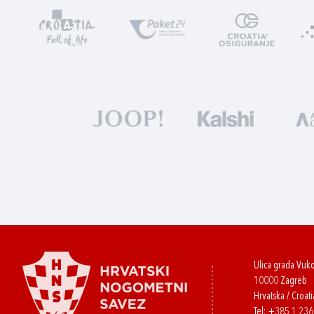
Ulica grada Vuk
10000 Zagreb
Hrvatska / Croati
Tel:
+385 1 23