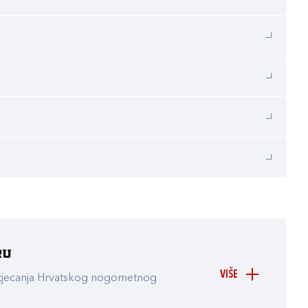
ru
VIŠE
atjecanja Hrvatskog nogometnog