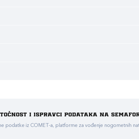
e točnost i ispravci podataka na Semafo
ualne podatke iz COMET-a, platforme za vođenje nogometnih n