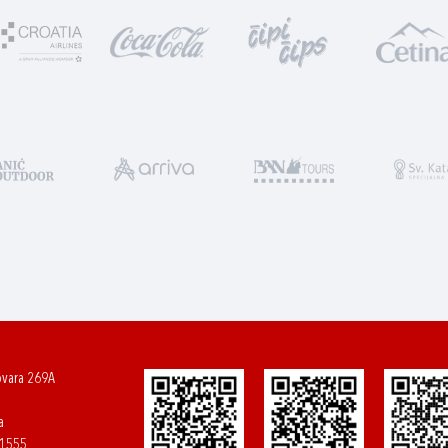
ovara 269A
a
61555