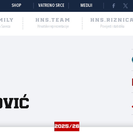
SHOP
VATRENO SRCE
MEDIJI
MILY
HNS.TEAM
HNS.RIZNIC
a Saveza
Hrvatske reprezentacije
Povijest i statistika
ović
2025/26