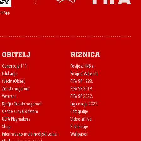
or App
Obitelj
Riznica
Generacija 111
Povijest HNS-a
Edukacija
Povijest Vatrenih
#JednaObitelj
FIFA SP 1998.
Ženski nogomet
FIFA SP 2018.
Veterani
FIFA SP 2022.
Dječji i školski nogomet
Liga nacija 2023.
Osobe s invaliditetom
Fotografije
UEFA Playmakers
Video arhiva
Shop
Publikacije
Informativno-multimedijski centar
Wallpaperi