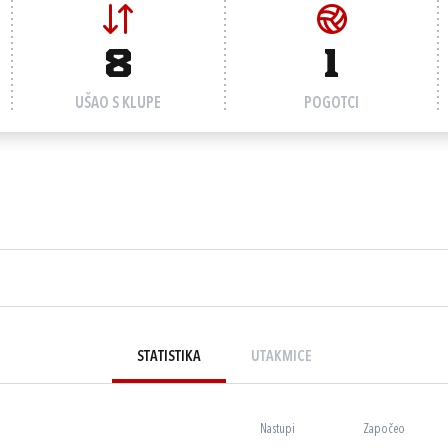
8
1
UŠAO S KLUPE
POGOTCI
STATISTIKA
UTAKMICE
Nastupi
Započeo