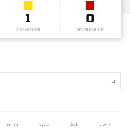
1
0
ŽUTI KARTONI
CRVENI KARTONI
Zamjena
Pogotci
Žuti k.
Crveni k.