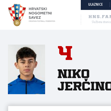
ULAZNICE
HNS.FA
Službena stranic
4
Niko
Jerčin