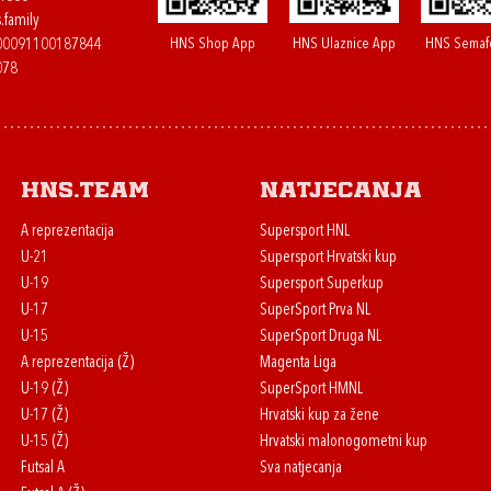
.family
HNS Shop App
HNS Ulaznice App
HNS Semaf
400091100187844
078
HNS.team
Natjecanja
A reprezentacija
Supersport HNL
U-21
Supersport Hrvatski kup
U-19
Supersport Superkup
U-17
SuperSport Prva NL
U-15
SuperSport Druga NL
A reprezentacija (Ž)
Magenta Liga
U-19 (Ž)
SuperSport HMNL
U-17 (Ž)
Hrvatski kup za žene
U-15 (Ž)
Hrvatski malonogometni kup
Futsal A
Sva natjecanja