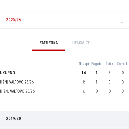
2025/26
STATISTIKA
UTAKMICE
Nastupi
Pogotci
Žuti k.
Crveni k.
UKUPNO
14
1
3
0
II ŽNL VALPOVO 25/26
8
1
3
0
III ŽNL VALPOVO 25/26
6
0
0
0
2019/20