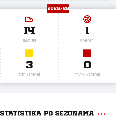
2025/26
14
1
NASTUPI
POGOTCI
3
0
ŽUTI KARTONI
CRVENI KARTONI
Statistika po sezonama