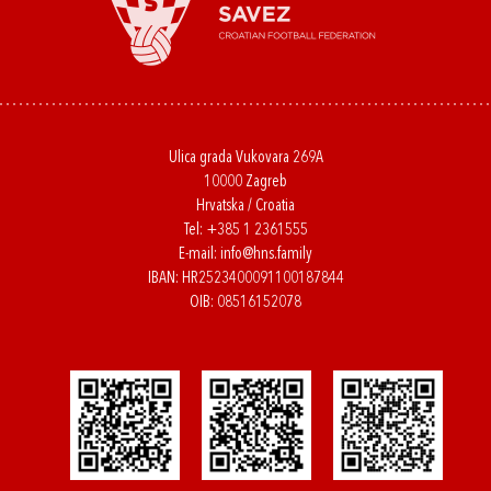
Ulica grada Vukovara 269A
10000 Zagreb
Hrvatska / Croatia
Tel:
+385 1 2361555
E-mail:
info@hns.family
IBAN: HR2523400091100187844
OIB: 08516152078