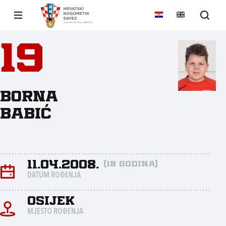
19
Borna
Babić
11.04.2008.
(18 godina)
DATUM ROĐENJA
Osijek
MJESTO ROĐENJA