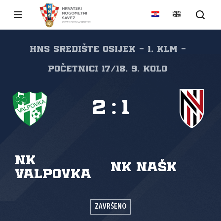
HNS Središte Osijek - 1. KLM -
Početnici 17/18, 9. kolo
2
:
1
NK
NK NAŠK
Valpovka
ZAVRŠENO