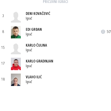
PRIČUVNI IGRAČI
DENI KOVAČEVIĆ
3
Igrač
EDI GRĐAN
8
50'
Igrač
KARLO ČULINA
15
Igrač
KARLO GRADINJAN
17
Igrač
VLAHO ILIĆ
18
Igrač