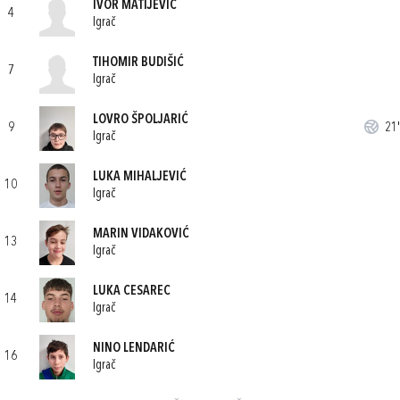
IVOR MATIJEVIĆ
4
Igrač
TIHOMIR BUDIŠIĆ
7
Igrač
LOVRO ŠPOLJARIĆ
9
21'
Igrač
LUKA MIHALJEVIĆ
10
Igrač
MARIN VIDAKOVIĆ
13
Igrač
LUKA CESAREC
14
Igrač
NINO LENDARIĆ
16
Igrač