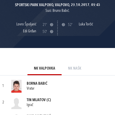
SPORTSKI PARK VALPOVO, VALPOVO, 29.10.2017. 09:45
Suci: Bruno Babić.
Lovro Špoljarić
Luka Torčić
21'
52'
Edi Grđan
50'
NK VALPOVKA
NK NAŠK
BORNA BABIĆ
1
Vratar
TIN MIJATOV
(C)
2
Igrač