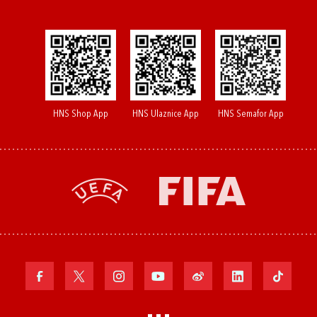
HNS Shop App
HNS Ulaznice App
HNS Semafor App