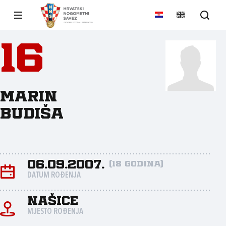
16
Marin
Budiša
06.09.2007.
(18 godina)
DATUM ROĐENJA
Našice
MJESTO ROĐENJA