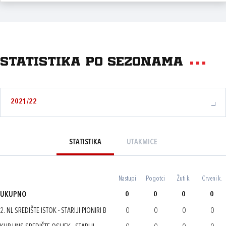
Statistika po sezonama
2021/22
STATISTIKA
UTAKMICE
Nastupi
Pogotci
Žuti k.
Crveni k.
UKUPNO
0
0
0
0
2. NL SREDIŠTE ISTOK - STARIJI PIONIRI B
0
0
0
0