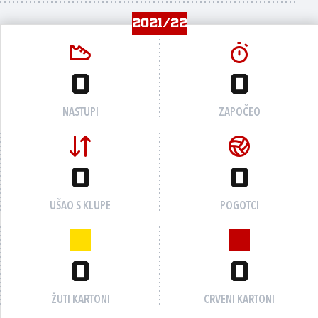
2021/22
0
0
NASTUPI
ZAPOČEO
0
0
UŠAO S KLUPE
POGOTCI
0
0
ŽUTI KARTONI
CRVENI KARTONI