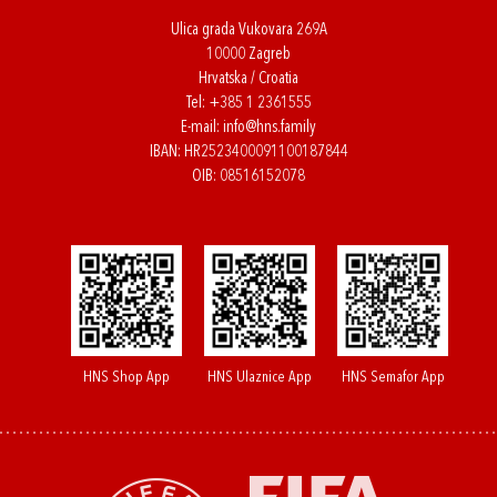
Ulica grada Vukovara 269A
10000 Zagreb
Hrvatska / Croatia
Tel:
+385 1 2361555
E-mail:
info@hns.family
IBAN: HR2523400091100187844
OIB: 08516152078
HNS Shop App
HNS Ulaznice App
HNS Semafor App