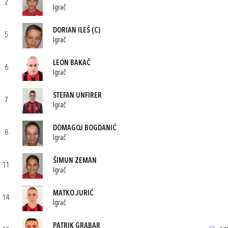
2
Igrač
DORIAN ILEŠ
(C)
5
Igrač
LEON BAKAČ
6
Igrač
STEFAN UNFIRER
7
Igrač
DOMAGOJ BOGDANIĆ
8
Igrač
ŠIMUN ZEMAN
11
Igrač
MATKO JURIĆ
14
Igrač
PATRIK GRABAR