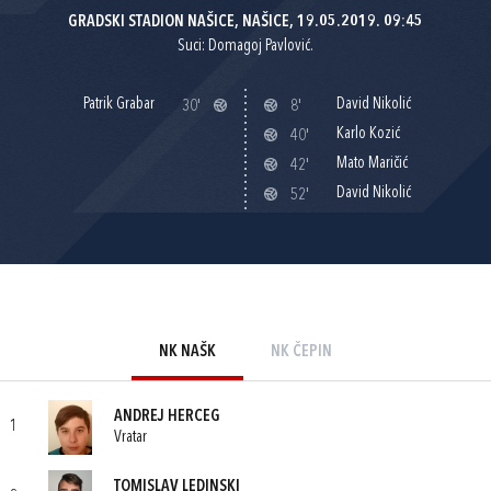
GRADSKI STADION NAŠICE, NAŠICE, 19.05.2019. 09:45
Suci: Domagoj Pavlović.
Patrik Grabar
David Nikolić
30'
8'
Karlo Kozić
40'
Mato Maričić
42'
David Nikolić
52'
NK NAŠK
NK ČEPIN
ANDREJ HERCEG
1
Vratar
TOMISLAV LEDINSKI