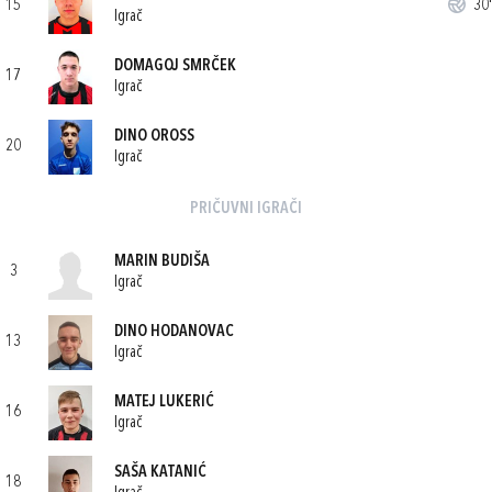
15
30'
Igrač
DOMAGOJ SMRČEK
17
Igrač
DINO OROSS
20
Igrač
PRIČUVNI IGRAČI
MARIN BUDIŠA
3
Igrač
DINO HODANOVAC
13
Igrač
MATEJ LUKERIĆ
16
Igrač
SAŠA KATANIĆ
18