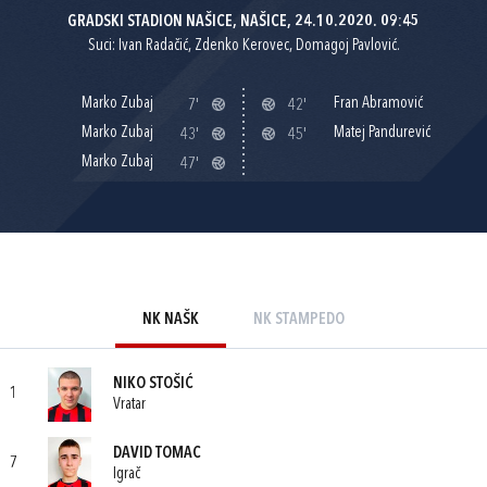
GRADSKI STADION NAŠICE, NAŠICE, 24.10.2020. 09:45
Suci: Ivan Radačić, Zdenko Kerovec, Domagoj Pavlović.
Marko Zubaj
Fran Abramović
7'
42'
Marko Zubaj
Matej Pandurević
43'
45'
Marko Zubaj
47'
NK NAŠK
NK STAMPEDO
NIKO STOŠIĆ
1
Vratar
DAVID TOMAC
7
Igrač