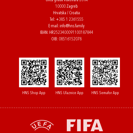
Ulica grada Vukovara 269A
10000 Zagreb
Hrvatska / Croatia
Tel:
+385 1 2361555
E-mail:
info@hns.family
IBAN: HR2523400091100187844
OIB: 08516152078
HNS Shop App
HNS Ulaznice App
HNS Semafor App