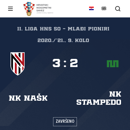
II. liga HNS SO - Mlađi pioniri
2020./'21., 9. kolo
3
:
2
NK
NK NAŠK
Stampedo
ZAVRŠENO