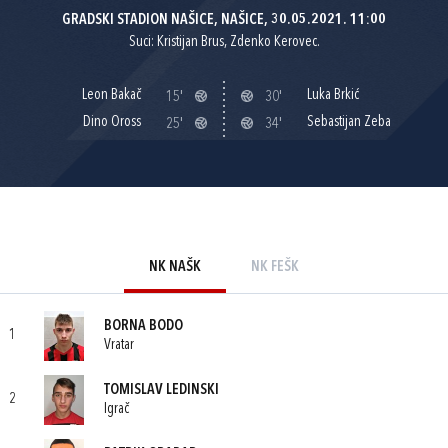
GRADSKI STADION NAŠICE, NAŠICE, 30.05.2021. 11:00
Suci: Kristijan Brus, Zdenko Kerovec.
Leon Bakač
Luka Brkić
15'
30'
Dino Oross
Sebastijan Zeba
25'
34'
NK NAŠK
NK FEŠK
BORNA BODO
1
Vratar
TOMISLAV LEDINSKI
2
Igrač