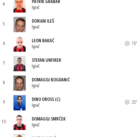
PATRIK GRABAR
4
Igrač
DORIAN ILEŠ
5
Igrač
LEON BAKAČ
6
15'
Igrač
STEFAN UNFIRER
7
Igrač
DOMAGOJ BOGDANIĆ
8
Igrač
DINO OROSS
(C)
9
25'
Igrač
DOMAGOJ SMRČEK
10
Igrač