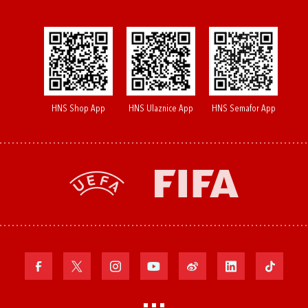
HNS Shop App
HNS Ulaznice App
HNS Semafor App