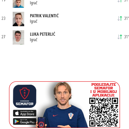
19
31'
Igrač
PATRIK VALENTIĆ
23
31'
Igrač
LUKA PETERLIĆ
27
31'
Igrač