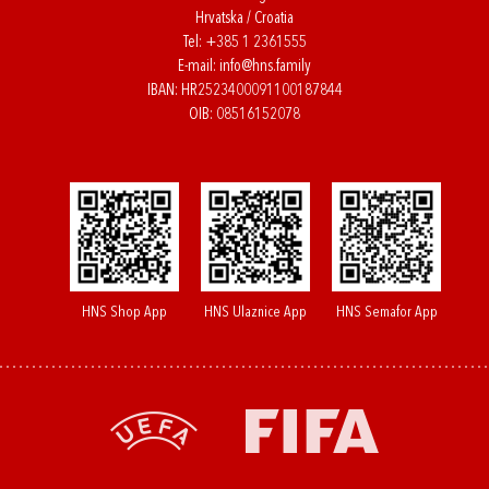
Hrvatska / Croatia
Tel:
+385 1 2361555
E-mail:
info@hns.family
IBAN: HR2523400091100187844
OIB: 08516152078
HNS Shop App
HNS Ulaznice App
HNS Semafor App