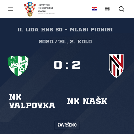
II. liga HNS SO - Mlađi pioniri
2020./'21., 2. kolo
0
:
2
NK
NK NAŠK
Valpovka
ZAVRŠENO