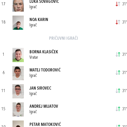
LUKA ŠOVAGOVIĆ
17
31'
Igrač
NOA KARIN
18
31'
Igrač
PRIČUVNI IGRAČI
BORNA KLASIČEK
1
31'
Vratar
MATEJ TODOROVIĆ
6
31'
Igrač
JAN SIROVEC
11
31'
Igrač
ANDREJ MIJATOV
15
31'
Igrač
PETAR MATOKOVIĆ