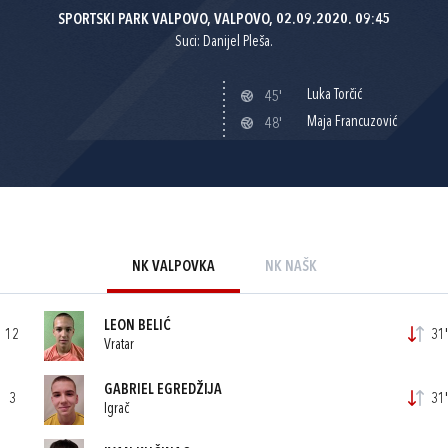
SPORTSKI PARK VALPOVO, VALPOVO, 02.09.2020. 09:45
Suci: Danijel Pleša.
Luka Torčić
45'
Maja Francuzović
48'
NK VALPOVKA
NK NAŠK
LEON BELIĆ
12
31'
Vratar
GABRIEL EGREDŽIJA
3
31'
Igrač