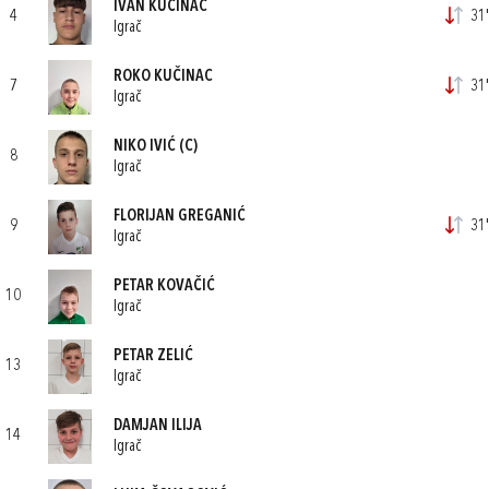
IVAN KUČINAC
4
31'
Igrač
ROKO KUČINAC
7
31'
Igrač
NIKO IVIĆ
(C)
8
Igrač
FLORIJAN GREGANIĆ
9
31'
Igrač
PETAR KOVAČIĆ
10
Igrač
PETAR ZELIĆ
13
Igrač
DAMJAN ILIJA
14
Igrač