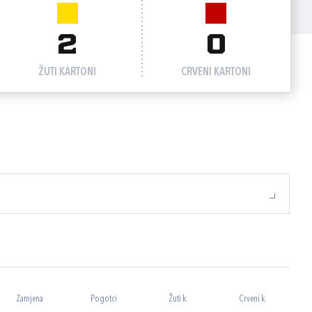
2
0
ŽUTI KARTONI
CRVENI KARTONI
Zamjena
Pogotci
Žuti k.
Crveni k.