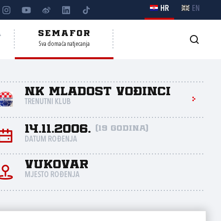
HR
EN
A
SEMAFOR
Sva domaća natjecanja
NK Mladost Vođinci
TRENUTNI KLUB
14.11.2006.
(19 godina)
DATUM ROĐENJA
Vukovar
MJESTO ROĐENJA