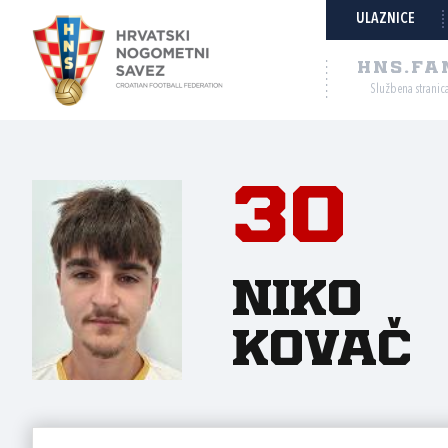
ULAZNICE
HNS.FA
Službena stranic
30
Niko
Kovač