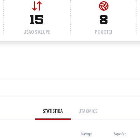
15
8
UŠAO S KLUPE
POGOTCI
STATISTIKA
UTAKMICE
Nastupi
Započeo