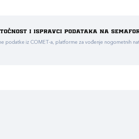
e točnost i ispravci podataka na Semafo
ualne podatke iz COMET-a, platforme za vođenje nogometnih n