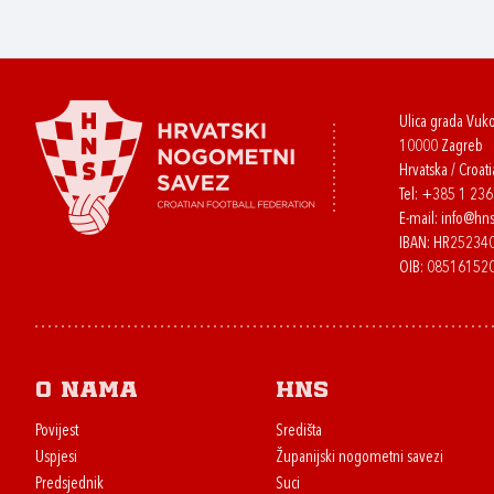
Ulica grada Vuk
10000 Zagreb
Hrvatska / Croati
Tel:
+385 1 23
E-mail:
info@hns
IBAN: HR2523
OIB: 08516152
O nama
HNS
Povijest
Središta
Uspjesi
Županijski nogometni savezi
Predsjednik
Suci