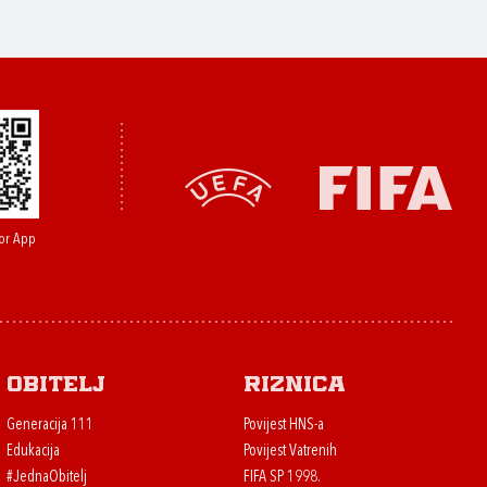
or App
Obitelj
Riznica
Generacija 111
Povijest HNS-a
Edukacija
Povijest Vatrenih
#JednaObitelj
FIFA SP 1998.