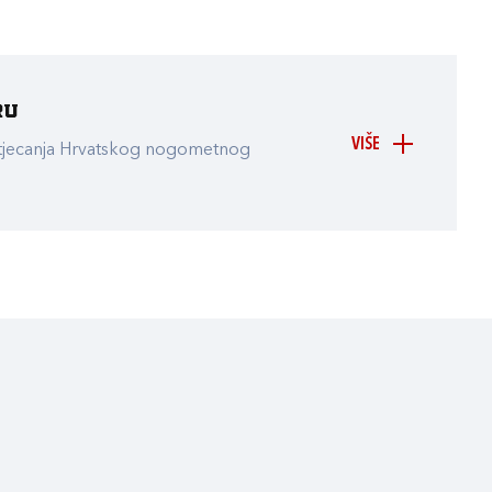
ru
VIŠE
atjecanja Hrvatskog nogometnog