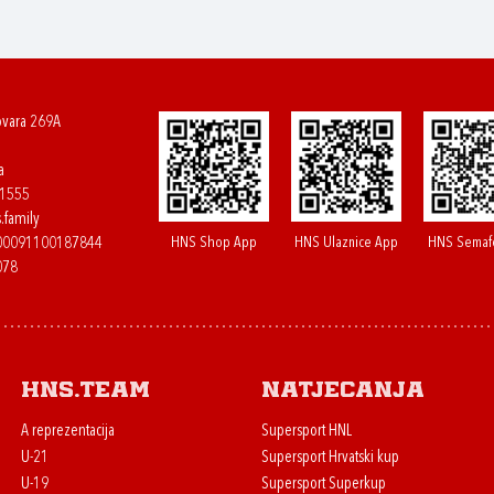
ovara 269A
a
61555
.family
HNS Shop App
HNS Ulaznice App
HNS Semaf
400091100187844
078
HNS.team
Natjecanja
A reprezentacija
Supersport HNL
U-21
Supersport Hrvatski kup
U-19
Supersport Superkup