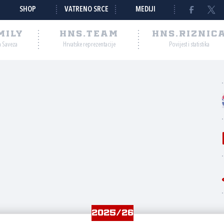
SHOP
VATRENO SRCE
MEDIJI
MILY
HNS.TEAM
HNS.RIZNIC
a Saveza
Hrvatske reprezentacije
Povijest i statistika
2025/26