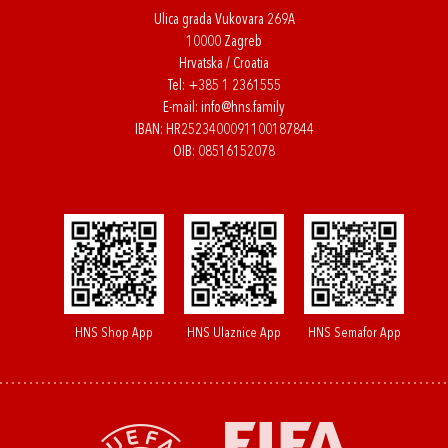
Ulica grada Vukovara 269A
10000 Zagreb
Hrvatska / Croatia
Tel:
+385 1 2361555
E-mail:
info@hns.family
IBAN: HR2523400091100187844
OIB: 08516152078
HNS Shop App
HNS Ulaznice App
HNS Semafor App