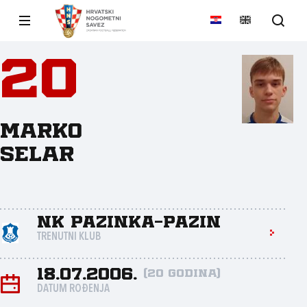
20
Marko
Selar
NK Pazinka-Pazin
TRENUTNI KLUB
18.07.2006.
(20 godina)
DATUM ROĐENJA