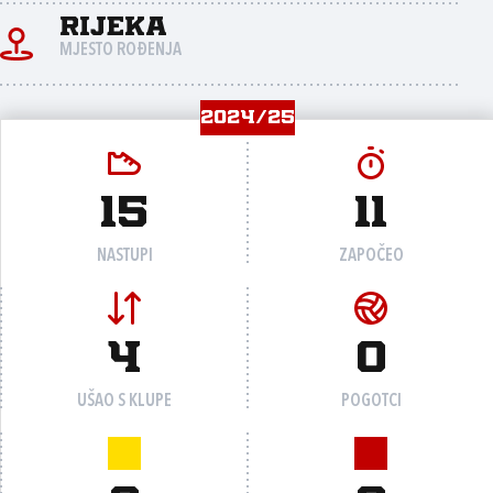
Rijeka
MJESTO ROĐENJA
2024/25
15
11
NASTUPI
ZAPOČEO
4
0
UŠAO S KLUPE
POGOTCI