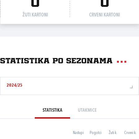
0
0
ŽUTI KARTONI
CRVENI KARTONI
Statistika po sezonama
2024/25
STATISTIKA
UTAKMICE
Nastupi
Pogotci
Žuti k.
Crveni k.