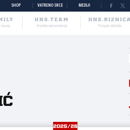
SHOP
VATRENO SRCE
MEDIJI
MILY
HNS.TEAM
HNS.RIZNIC
a Saveza
Hrvatske reprezentacije
Povijest i statistika
IĆ
2025/26