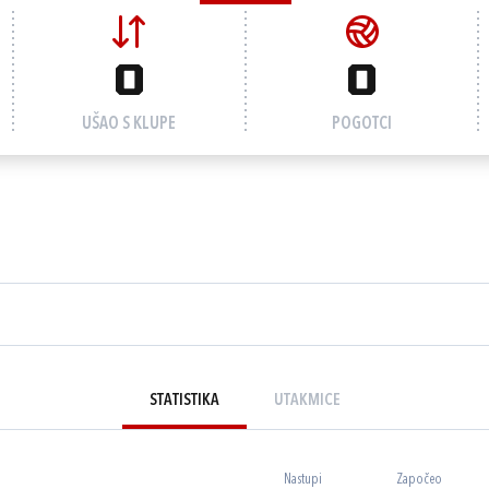
0
0
UŠAO S KLUPE
POGOTCI
STATISTIKA
UTAKMICE
Nastupi
Započeo