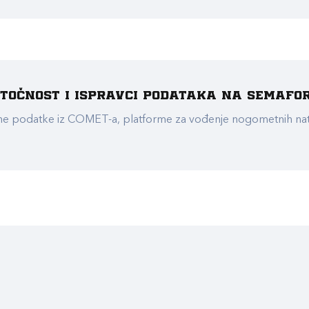
e točnost i ispravci podataka na Semafo
ualne podatke iz COMET-a, platforme za vođenje nogometnih n