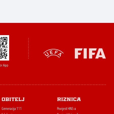
or App
Obitelj
Riznica
Generacija 111
Povijest HNS-a