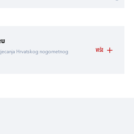
ru
VIŠE
atjecanja Hrvatskog nogometnog