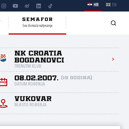
HR
EN
A
SEMAFOR
Sva domaća natjecanja
NK Croatia
Bogdanovci
TRENUTNI KLUB
08.02.2007.
(19 godina)
DATUM ROĐENJA
VUKOVAR
MJESTO ROĐENJA