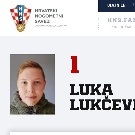
ULAZNICE
HNS.FA
Službena stranic
1
LUKA
LUKČEV