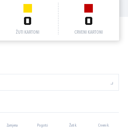
0
0
ŽUTI KARTONI
CRVENI KARTONI
Zamjena
Pogotci
Žuti k.
Crveni k.