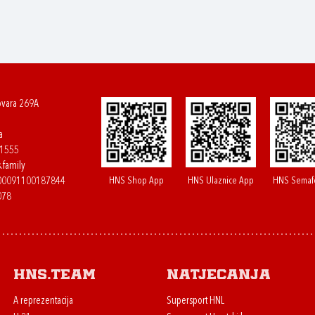
ovara 269A
a
61555
.family
HNS Shop App
HNS Ulaznice App
HNS Semaf
400091100187844
078
HNS.team
Natjecanja
A reprezentacija
Supersport HNL