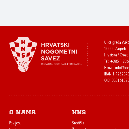
Ulica grada Vuk
10000 Zagreb
Hrvatska / Croati
Tel:
+385 1 23
E-mail:
info@hns
IBAN: HR2523
OIB: 08516152
O nama
HNS
Povijest
Središta