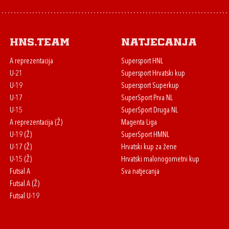
HNS.team
Natjecanja
A reprezentacija
Supersport HNL
U-21
Supersport Hrvatski kup
U-19
Supersport Superkup
U-17
SuperSport Prva NL
U-15
SuperSport Druga NL
A reprezentacija (Ž)
Magenta Liga
U-19 (Ž)
SuperSport HMNL
U-17 (Ž)
Hrvatski kup za žene
U-15 (Ž)
Hrvatski malonogometni kup
Futsal A
Sva natjecanja
Futsal A (Ž)
Futsal U-19