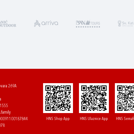
ovara 269A
a
61555
.family
HNS Shop App
HNS Ulaznice App
HNS Semaf
400091100187844
078