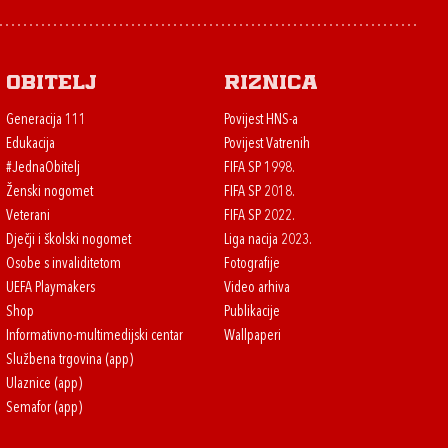
Obitelj
Riznica
Generacija 111
Povijest HNS-a
Edukacija
Povijest Vatrenih
#JednaObitelj
FIFA SP 1998.
Ženski nogomet
FIFA SP 2018.
Veterani
FIFA SP 2022.
Dječji i školski nogomet
Liga nacija 2023.
Osobe s invaliditetom
Fotografije
UEFA Playmakers
Video arhiva
Shop
Publikacije
Informativno-multimedijski centar
Wallpaperi
Službena trgovina (app)
Ulaznice (app)
Semafor (app)