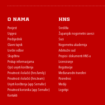
O nama
HNS
Povijest
Središta
Uspjesi
Županijski nogometni savezi
Predsjednik
Suci
Glavni tajnik
Nogometna akademija
Izvršni odbor
Arbitražni sud
Skupština
Propisi i dokumenti HNS-a
Pristup informacijama
Licenciranje
Opći uvjeti korištenja
Registracije
Privatnost i kolačići (hns.family)
Međunarodni transferi
Privatnost i kolačići (hns.team)
Posrednici
Uvjeti korištenja (app Semafor)
Mediji
Privatnost korisnika (app Semafor)
Logotipi
Kontakti