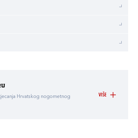
ru
VIŠE
atjecanja Hrvatskog nogometnog