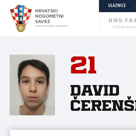
ULAZNICE
HNS.FA
Službena stranic
21
David
Čerenš