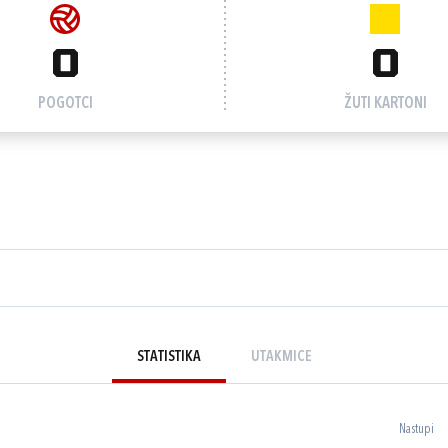
0
0
POGOTCI
ŽUTI KARTONI
STATISTIKA
UTAKMICE
Nastupi