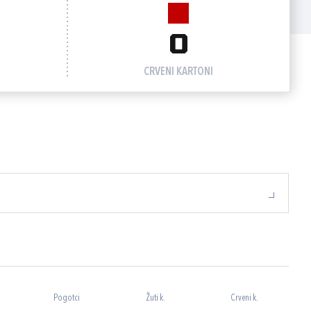
0
CRVENI KARTONI
Pogotci
Žuti k.
Crveni k.