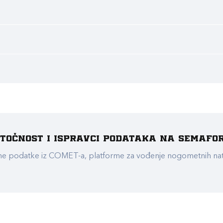
e točnost i ispravci podataka na Semafo
ualne podatke iz COMET-a, platforme za vođenje nogometnih n