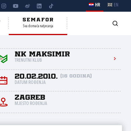
HR
EN
A
SEMAFOR
Sva domaća natjecanja
NK Maksimir
TRENUTNI KLUB
20.02.2010.
(16 godina)
DATUM ROĐENJA
Zagreb
MJESTO ROĐENJA