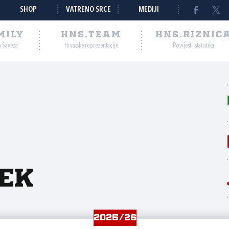
SHOP
VATRENO SRCE
MEDIJI
MILY
HNS.TEAM
HNS.RIZNIC
a Saveza
Hrvatske reprezentacije
Povijest i statistika
ek
2025/26