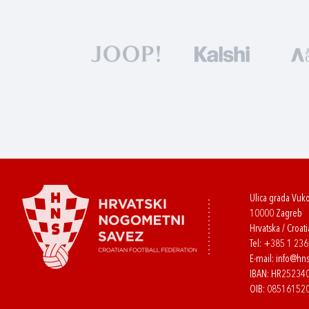
Ulica grada Vuk
10000 Zagreb
Hrvatska / Croati
Tel:
+385 1 23
E-mail:
info@hns
IBAN: HR2523
OIB: 08516152