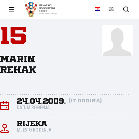
15
Marin
Rehak
24.04.2009.
(17 godina)
DATUM ROĐENJA
Rijeka
MJESTO ROĐENJA