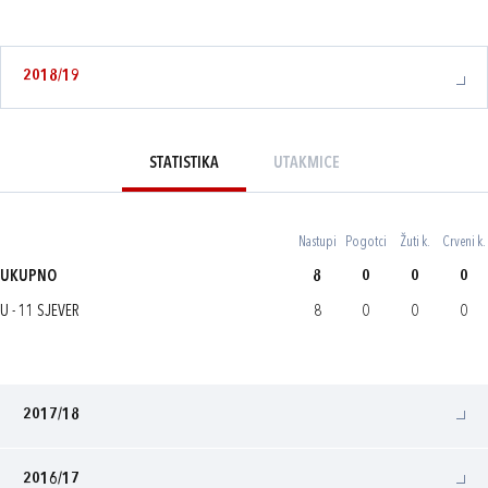
2018/19
STATISTIKA
UTAKMICE
Nastupi
Pogotci
Žuti k.
Crveni k.
UKUPNO
8
0
0
0
U - 11 SJEVER
8
0
0
0
2017/18
2016/17