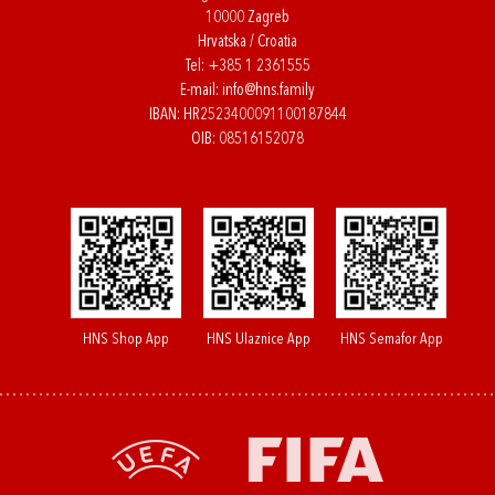
10000 Zagreb
Hrvatska / Croatia
Tel:
+385 1 2361555
E-mail:
info@hns.family
IBAN: HR2523400091100187844
OIB: 08516152078
HNS Shop App
HNS Ulaznice App
HNS Semafor App