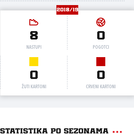
2018/19
8
0
NASTUPI
POGOTCI
0
0
ŽUTI KARTONI
CRVENI KARTONI
Statistika po sezonama