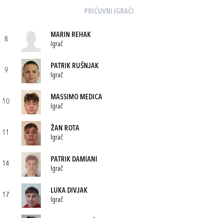
PRIČUVNI IGRAČI
MARIN REHAK
8
Igrač
PATRIK RUŠNJAK
9
Igrač
MASSIMO MEDICA
10
Igrač
ŽAN ROTA
11
Igrač
PATRIK DAMIANI
14
Igrač
LUKA DIVJAK
17
Igrač