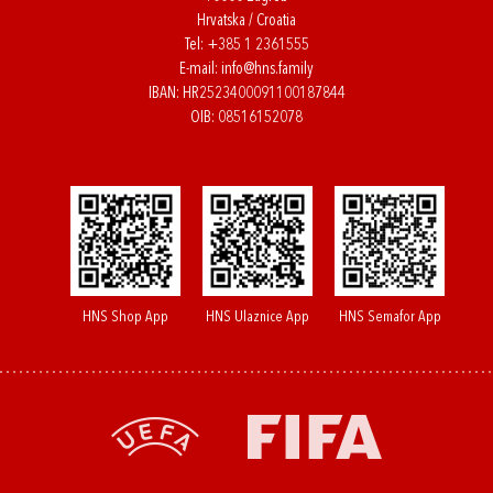
Hrvatska / Croatia
Tel:
+385 1 2361555
E-mail:
info@hns.family
IBAN: HR2523400091100187844
OIB: 08516152078
HNS Shop App
HNS Ulaznice App
HNS Semafor App