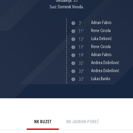
Gledatelja: 20
Suci: Dominik Vivoda.
Adrian Fabris
3'
Rene Circota
11'
Luka Deković
13'
Rene Circota
17'
Adrian Fabris
19'
Andrea Dobrilović
32'
Andrea Dobrilović
33'
Lukas Banko
33'
NK BUZET
NK JADRAN-POREČ