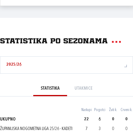
Statistika po sezonama
2025/26
STATISTIKA
UTAKMICE
Nastupi
Pogotci
Žuti k.
Crveni k.
UKUPNO
22
6
0
0
ŽUPANIJSKA NOGOMETNA LIGA 25/26 - KADETI
7
3
0
0