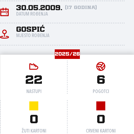
30.05.2009.
(17 godina)
DATUM ROĐENJA
Gospić
MJESTO ROĐENJA
2025/26
22
6
NASTUPI
POGOTCI
0
0
ŽUTI KARTONI
CRVENI KARTONI