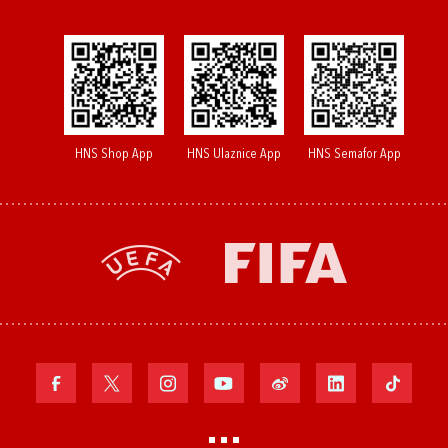
HNS Shop App
HNS Ulaznice App
HNS Semafor App