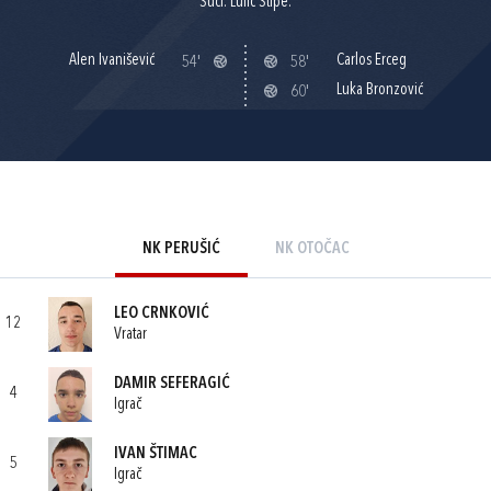
Suci: Lulić Stipe.
Alen Ivanišević
Carlos Erceg
54'
58'
Luka Bronzović
60'
NK PERUŠIĆ
NK OTOČAC
LEO CRNKOVIĆ
12
Vratar
DAMIR SEFERAGIĆ
4
Igrač
IVAN ŠTIMAC
5
Igrač