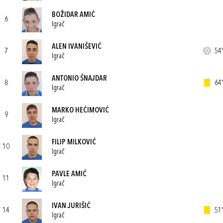
BOŽIDAR AMIĆ
6
Igrač
ALEN IVANIŠEVIĆ
7
54'
Igrač
ANTONIO ŠNAJDAR
8
64'
Igrač
MARKO HEĆIMOVIĆ
9
Igrač
FILIP MILKOVIĆ
10
Igrač
PAVLE AMIĆ
11
Igrač
IVAN JURIŠIĆ
14
51'
Igrač