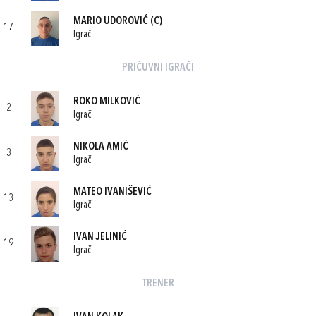
MARIO UDOROVIĆ
(C)
17
Igrač
PRIČUVNI IGRAČI
ROKO MILKOVIĆ
2
Igrač
NIKOLA AMIĆ
3
Igrač
MATEO IVANIŠEVIĆ
13
Igrač
IVAN JELINIĆ
19
Igrač
TRENER