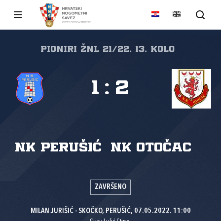
PIONIRI ŽNL 21/22, 13. kolo
1
:
2
NK Perušić
NK Otočac
ZAVRŠENO
MILAN JURIŠIĆ - SKOČKO, PERUŠIĆ, 07.05.2022. 11:00