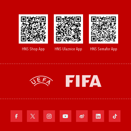
HNS Shop App
HNS Ulaznice App
HNS Semafor App