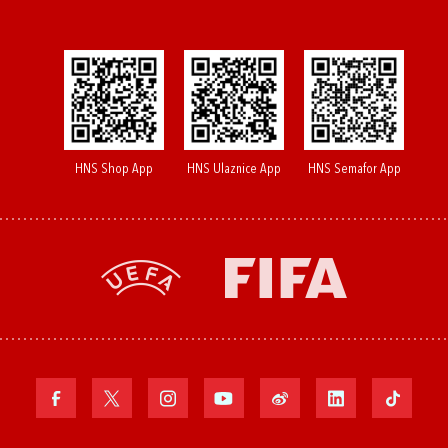
HNS Shop App
HNS Ulaznice App
HNS Semafor App