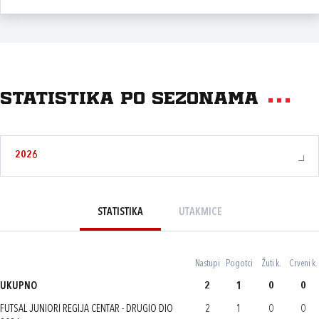
Statistika po sezonama
2026
STATISTIKA
UTAKMICE
Nastupi
Pogotci
Žuti k.
Crveni k.
UKUPNO
2
1
0
0
FUTSAL JUNIORI REGIJA CENTAR - DRUGIO DIO
2
1
0
0