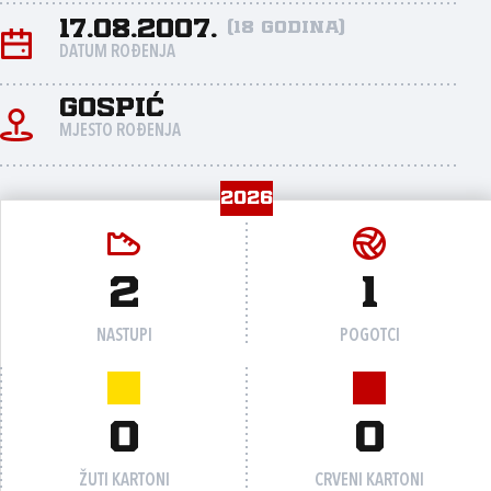
17.08.2007.
(18 godina)
DATUM ROĐENJA
GOSPIĆ
MJESTO ROĐENJA
2026
2
1
NASTUPI
POGOTCI
0
0
ŽUTI KARTONI
CRVENI KARTONI