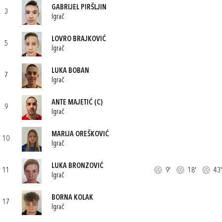
GABRIJEL PIRŠLJIN
3
Igrač
LOVRO BRAJKOVIĆ
5
Igrač
LUKA BOBAN
7
Igrač
ANTE MAJETIĆ
(C)
9
Igrač
MARIJA OREŠKOVIĆ
10
Igrač
LUKA BRONZOVIĆ
11
9'
18'
43'
Igrač
BORNA KOLAK
17
Igrač