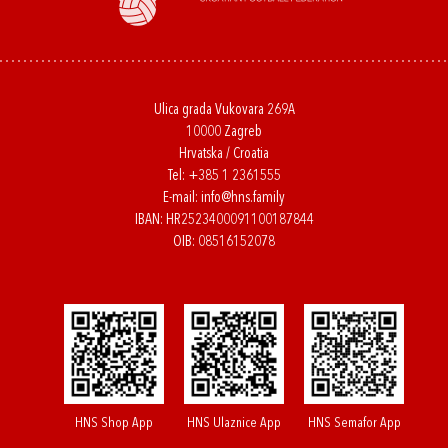
Ulica grada Vukovara 269A
10000 Zagreb
Hrvatska / Croatia
Tel:
+385 1 2361555
E-mail:
info@hns.family
IBAN: HR2523400091100187844
OIB: 08516152078
HNS Shop App
HNS Ulaznice App
HNS Semafor App