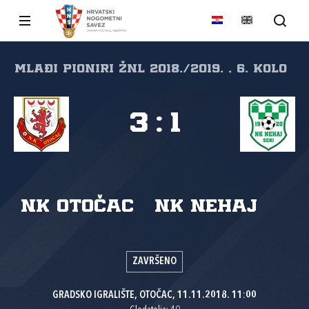
MLAĐI PIONIRI ŽNL 2018./2019. , 6. kolo
3
:
1
NK Otočac
NK Nehaj
ZAVRŠENO
GRADSKO IGRALIŠTE, OTOČAC, 11.11.2018. 11:00