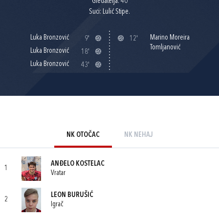
Gledatelja: 40
Suci: Lulić Stipe.
Luka Bronzović
Marino Moreira
9'
12'
Tomljanović
Luka Bronzović
18'
Luka Bronzović
43'
NK OTOČAC
NK NEHAJ
ANĐELO KOSTELAC
1
Vratar
LEON BURUŠIĆ
2
Igrač