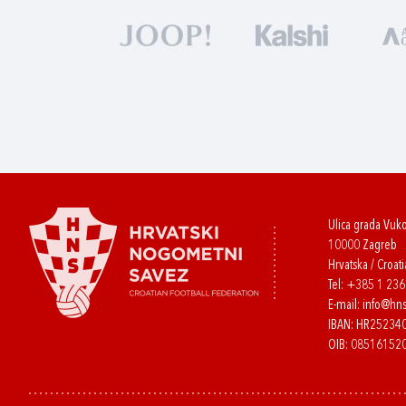
Ulica grada Vuk
10000 Zagreb
Hrvatska / Croati
Tel:
+385 1 23
E-mail:
info@hns
IBAN: HR2523
OIB: 08516152