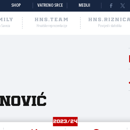
SHOP
VATRENO SRCE
MEDIJI
MILY
HNS.TEAM
HNS.RIZNIC
a Saveza
Hrvatske reprezentacije
Povijest i statistika
nović
2023/24