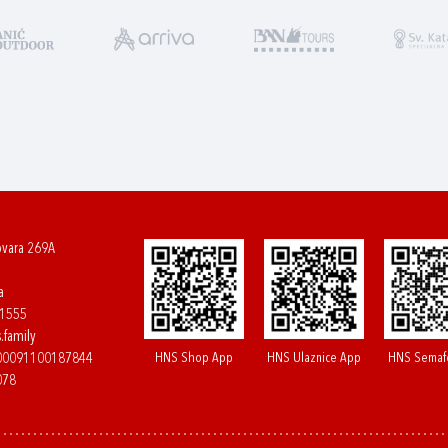
ovara 269A
a
61555
.family
HNS Shop App
HNS Ulaznice App
HNS Semaf
400091100187844
078