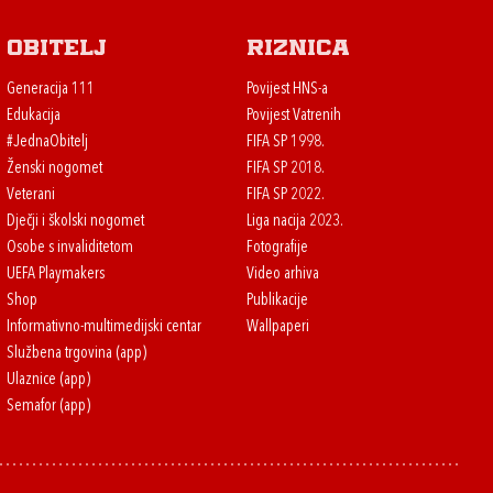
Obitelj
Riznica
Generacija 111
Povijest HNS-a
Edukacija
Povijest Vatrenih
#JednaObitelj
FIFA SP 1998.
Ženski nogomet
FIFA SP 2018.
Veterani
FIFA SP 2022.
Dječji i školski nogomet
Liga nacija 2023.
Osobe s invaliditetom
Fotografije
UEFA Playmakers
Video arhiva
Shop
Publikacije
Informativno-multimedijski centar
Wallpaperi
Službena trgovina (app)
Ulaznice (app)
Semafor (app)