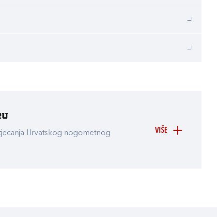
ru
VIŠE
atjecanja Hrvatskog nogometnog