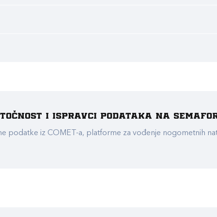
e točnost i ispravci podataka na Semafo
ualne podatke iz COMET-a, platforme za vođenje nogometnih n