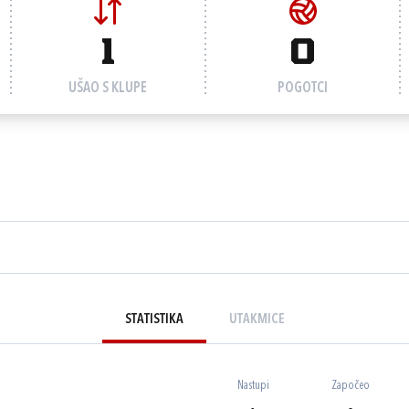
1
0
UŠAO S KLUPE
POGOTCI
STATISTIKA
UTAKMICE
Nastupi
Započeo