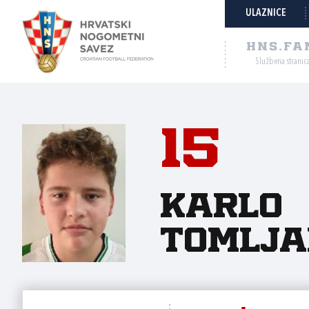
ULAZNICE
HNS.FA
Službena stranic
15
Karlo
Tomlja