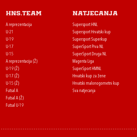
HNS.team
Natjecanja
A reprezentacija
Supersport HNL
U-21
Supersport Hrvatski kup
U-19
Supersport Superkup
U-17
SuperSport Prva NL
U-15
SuperSport Druga NL
A reprezentacija (Ž)
Magenta Liga
U-19 (Ž)
SuperSport HMNL
U-17 (Ž)
Hrvatski kup za žene
U-15 (Ž)
Hrvatski malonogometni kup
Futsal A
Sva natjecanja
Futsal A (Ž)
Futsal U-19