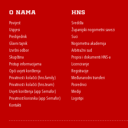
O nama
HNS
Povijest
Središta
Uspjesi
Županijski nogometni savezi
Predsjednik
Suci
Glavni tajnik
Nogometna akademija
Izvršni odbor
Arbitražni sud
Skupština
Propisi i dokumenti HNS-a
Pristup informacijama
Licenciranje
Opći uvjeti korištenja
Registracije
Privatnost i kolačići (hns.family)
Međunarodni transferi
Privatnost i kolačići (hns.team)
Posrednici
Uvjeti korištenja (app Semafor)
Mediji
Privatnost korisnika (app Semafor)
Logotipi
Kontakti