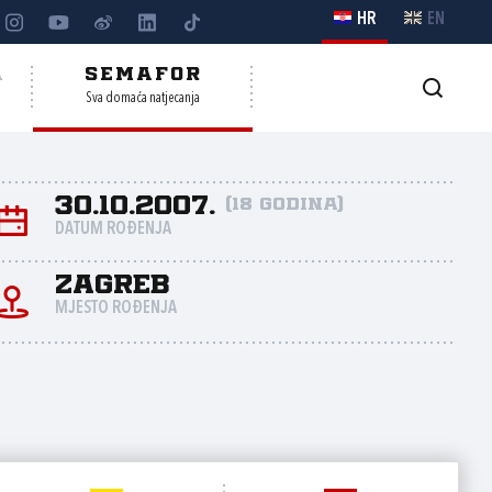
HR
EN
A
SEMAFOR
Sva domaća natjecanja
30.10.2007.
(18 godina)
DATUM ROĐENJA
Zagreb
MJESTO ROĐENJA