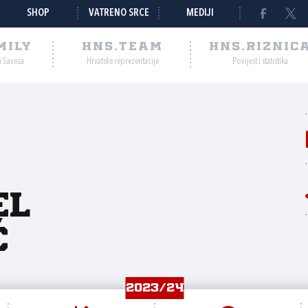
SHOP
VATRENO SRCE
MEDIJI
MILY
HNS.TEAM
HNS.RIZNIC
a Saveza
Hrvatske reprezentacije
Povijest i statistika
el
ć
2023/24