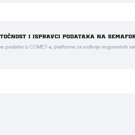
e točnost i ispravci podataka na Semafo
ualne podatke iz COMET-a, platforme za vođenje nogometnih n