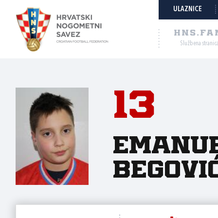
ULAZNICE
HNS.FA
Službena stranic
13
Emanu
Begovi