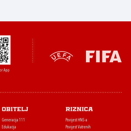
or App
Obitelj
Riznica
Generacija 111
Povijest HNS-a
Edukacija
Povijest Vatrenih