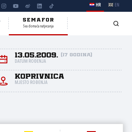
HR
EN
A
SEMAFOR
Sva domaća natjecanja
13.05.2009.
(17 godina)
DATUM ROĐENJA
Koprivnica
MJESTO ROĐENJA