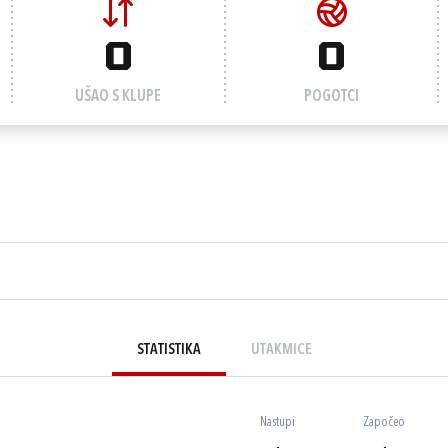
0
0
UŠAO S KLUPE
POGOTCI
STATISTIKA
UTAKMICE
Nastupi
Započeo