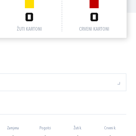
0
0
ŽUTI KARTONI
CRVENI KARTONI
Zamjena
Pogotci
Žuti k.
Crveni k.