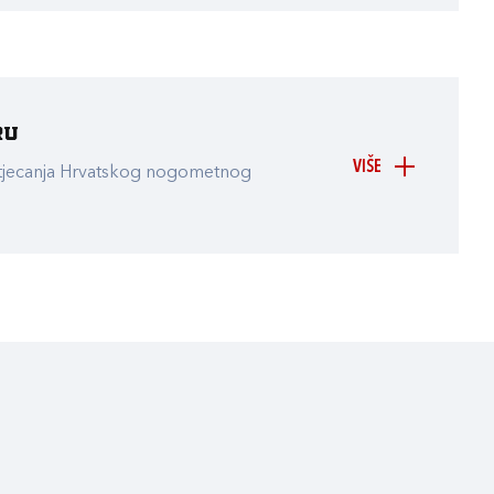
ru
VIŠE
atjecanja Hrvatskog nogometnog