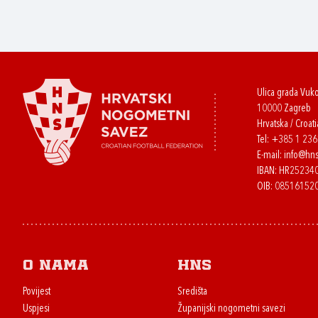
Ulica grada Vuk
10000 Zagreb
Hrvatska / Croati
Tel:
+385 1 23
E-mail:
info@hns
IBAN: HR2523
OIB: 08516152
O nama
HNS
Povijest
Središta
Uspjesi
Županijski nogometni savezi