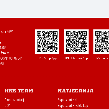
ovara 269A
a
61555
.family
HNS Shop App
HNS Ulaznice App
HNS Semaf
400091100187844
078
HNS.team
Natjecanja
A reprezentacija
Supersport HNL
U-21
Supersport Hrvatski kup