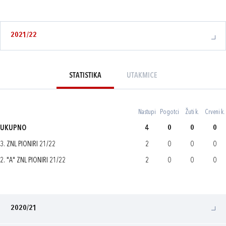
2021/22
STATISTIKA
UTAKMICE
Nastupi
Pogotci
Žuti k.
Crveni k.
UKUPNO
4
0
0
0
3. ZNL PIONIRI 21/22
2
0
0
0
2. "A" ZNL PIONIRI 21/22
2
0
0
0
2020/21