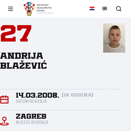
27
Andrija
Blažević
14.03.2008.
(18 godina)
DATUM ROĐENJA
Zagreb
MJESTO ROĐENJA