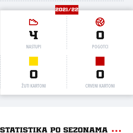
2021/22
4
0
NASTUPI
POGOTCI
0
0
ŽUTI KARTONI
CRVENI KARTONI
Statistika po sezonama