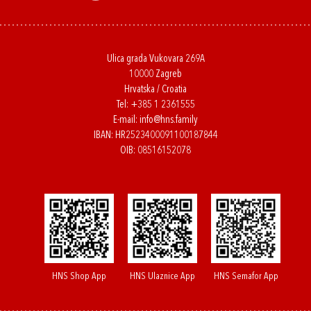
Ulica grada Vukovara 269A
10000 Zagreb
Hrvatska / Croatia
Tel:
+385 1 2361555
E-mail:
info@hns.family
IBAN: HR2523400091100187844
OIB: 08516152078
HNS Shop App
HNS Ulaznice App
HNS Semafor App