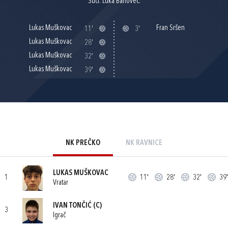
Suci: Luka Banovec.
Lukas Muškovac
Fran Sršen
11'
3'
Lukas Muškovac
28'
Lukas Muškovac
32'
Lukas Muškovac
39'
NK PREČKO
NK RAVNICE
LUKAS MUŠKOVAC
1
11'
28'
32'
39'
Vratar
IVAN TONČIĆ
(C)
3
Igrač