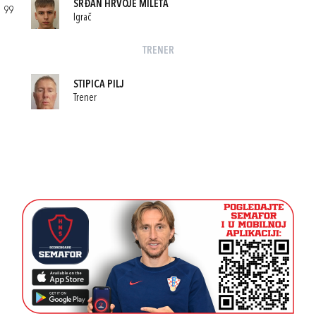
SRĐAN HRVOJE MILETA
99
Igrač
TRENER
STIPICA PILJ
Trener