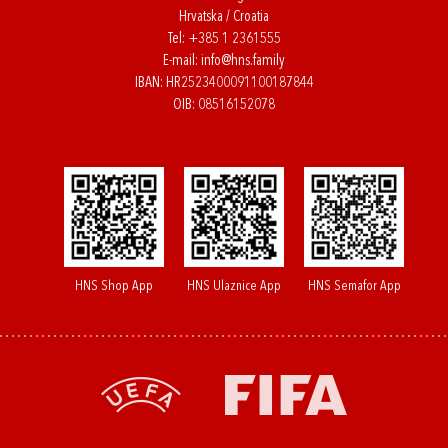
Hrvatska / Croatia
Tel:
+385 1 2361555
E-mail:
info@hns.family
IBAN: HR2523400091100187844
OIB: 08516152078
HNS Shop App
HNS Ulaznice App
HNS Semafor App