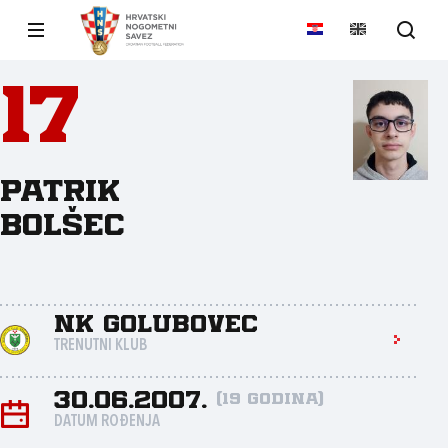
17
Patrik
Bolšec
NK Golubovec
TRENUTNI KLUB
30.06.2007.
(19 godina)
DATUM ROĐENJA