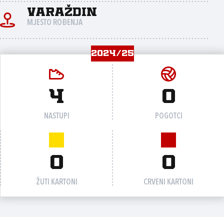
Varaždin
MJESTO ROĐENJA
2024/25
4
0
NASTUPI
POGOTCI
0
0
ŽUTI KARTONI
CRVENI KARTONI