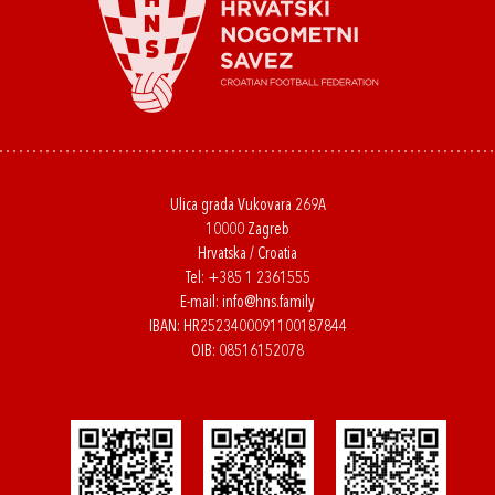
Ulica grada Vukovara 269A
10000 Zagreb
Hrvatska / Croatia
Tel:
+385 1 2361555
E-mail:
info@hns.family
IBAN: HR2523400091100187844
OIB: 08516152078