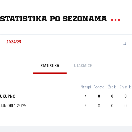
Statistika po sezonama
2024/25
STATISTIKA
UTAKMICE
Nastupi
Pogotci
Žuti k.
Crveni k.
UKUPNO
4
0
0
0
JUNIORI 1 24/25
4
0
0
0