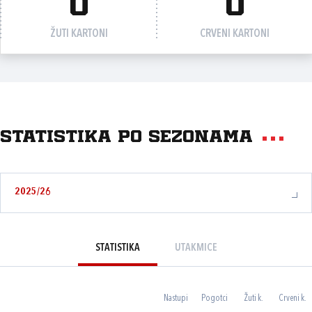
0
0
ŽUTI KARTONI
CRVENI KARTONI
Statistika po sezonama
2025/26
STATISTIKA
UTAKMICE
Nastupi
Pogotci
Žuti k.
Crveni k.