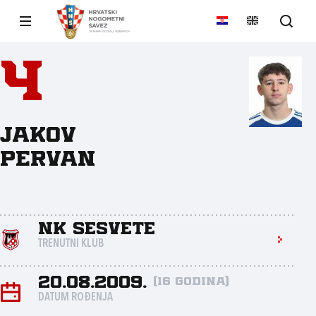
4
Jakov
Pervan
NK Sesvete
TRENUTNI KLUB
20.08.2009.
(16 godina)
DATUM ROĐENJA