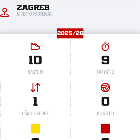
Zagreb
MJESTO ROĐENJA
2025/26
10
9
NASTUPI
ZAPOČEO
1
0
UŠAO S KLUPE
POGOTCI