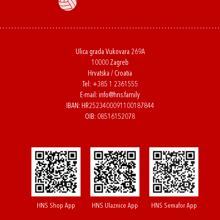
Ulica grada Vukovara 269A
10000 Zagreb
Hrvatska / Croatia
Tel:
+385 1 2361555
E-mail:
info@hns.family
IBAN: HR2523400091100187844
OIB: 08516152078
HNS Shop App
HNS Ulaznice App
HNS Semafor App