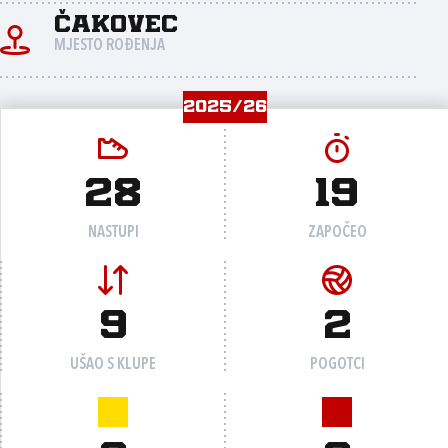
Čakovec
MJESTO ROĐENJA
2025/26
28
19
NASTUPI
ZAPOČEO
9
2
UŠAO S KLUPE
POGOTCI