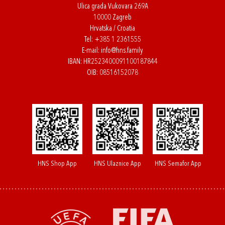
Ulica grada Vukovara 269A
10000 Zagreb
Hrvatska / Croatia
Tel:
+385 1 2361555
E-mail:
info@hns.family
IBAN: HR2523400091100187844
OIB: 08516152078
HNS Shop App
HNS Ulaznice App
HNS Semafor App