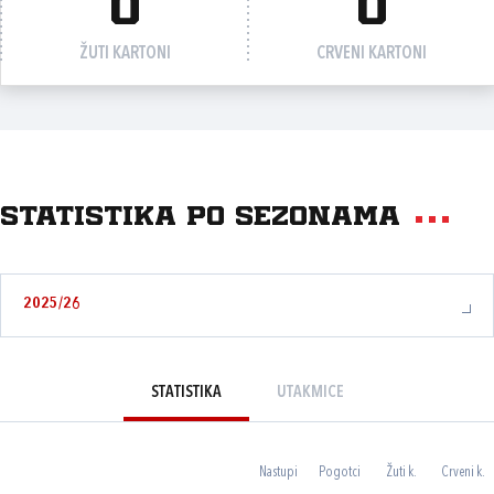
0
0
ŽUTI KARTONI
CRVENI KARTONI
Statistika po sezonama
2025/26
STATISTIKA
UTAKMICE
Nastupi
Pogotci
Žuti k.
Crveni k.