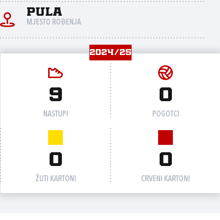
Pula
MJESTO ROĐENJA
2024/25
9
0
NASTUPI
POGOTCI
0
0
ŽUTI KARTONI
CRVENI KARTONI