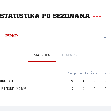
Statistika po sezonama
2024/25
STATISTIKA
UTAKMICE
Nastupi
Pogotci
Žuti k.
Crveni k.
UKUPNO
9
0
0
0
JPLI PIONIRI 2 24/25
9
0
0
0