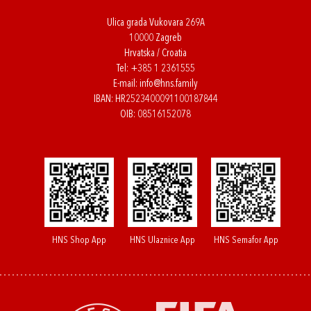
Ulica grada Vukovara 269A
10000 Zagreb
Hrvatska / Croatia
Tel:
+385 1 2361555
E-mail:
info@hns.family
IBAN: HR2523400091100187844
OIB: 08516152078
HNS Shop App
HNS Ulaznice App
HNS Semafor App