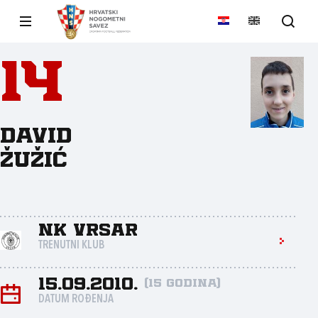
14
David
Žužić
NK Vrsar
TRENUTNI KLUB
15.09.2010.
(15 godina)
DATUM ROĐENJA