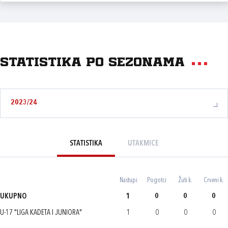
Statistika po sezonama
2023/24
STATISTIKA
UTAKMICE
Nastupi
Pogotci
Žuti k.
Crveni k.
UKUPNO
1
0
0
0
U-17 "LIGA KADETA I JUNIORA"
1
0
0
0