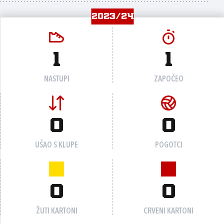
2023/24
1
1
NASTUPI
ZAPOČEO
0
0
UŠAO S KLUPE
POGOTCI
0
0
ŽUTI KARTONI
CRVENI KARTONI