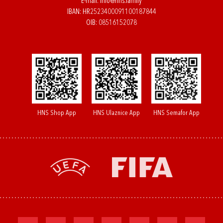
E-mail:
info@hns.family
IBAN: HR2523400091100187844
OIB: 08516152078
HNS Shop App
HNS Ulaznice App
HNS Semafor App