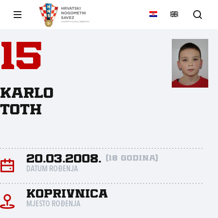
15
Karlo
Toth
20.03.2008.
(18 godina)
DATUM ROĐENJA
Koprivnica
MJESTO ROĐENJA