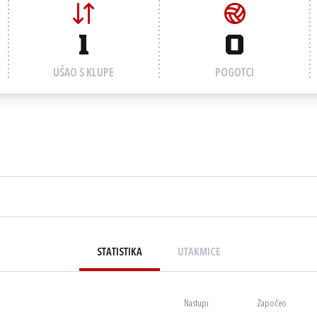
1
0
UŠAO S KLUPE
POGOTCI
STATISTIKA
UTAKMICE
Nastupi
Započeo