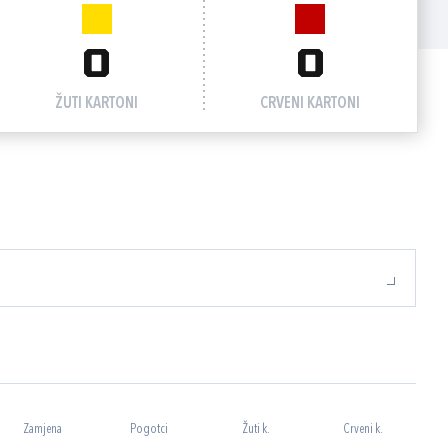
0
0
ŽUTI KARTONI
CRVENI KARTONI
Zamjena
Pogotci
Žuti k.
Crveni k.