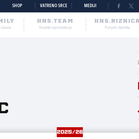
SHOP
VATRENO SRCE
MEDIJI
MILY
HNS.TEAM
HNS.RIZNIC
a Saveza
Hrvatske reprezentacije
Povijest i statistika
c
2025/26