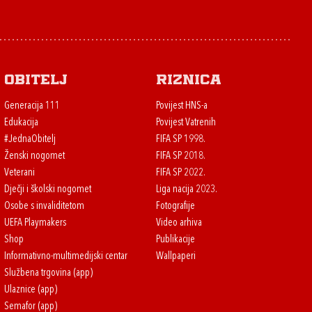
Obitelj
Riznica
Generacija 111
Povijest HNS-a
Edukacija
Povijest Vatrenih
#JednaObitelj
FIFA SP 1998.
Ženski nogomet
FIFA SP 2018.
Veterani
FIFA SP 2022.
Dječji i školski nogomet
Liga nacija 2023.
Osobe s invaliditetom
Fotografije
UEFA Playmakers
Video arhiva
Shop
Publikacije
Informativno-multimedijski centar
Wallpaperi
Službena trgovina (app)
Ulaznice (app)
Semafor (app)