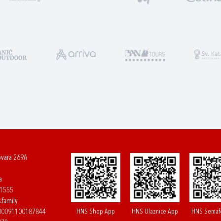
ovara 269A
a
61555
.family
HNS Shop App
HNS Ulaznice App
HNS Semaf
400091100187844