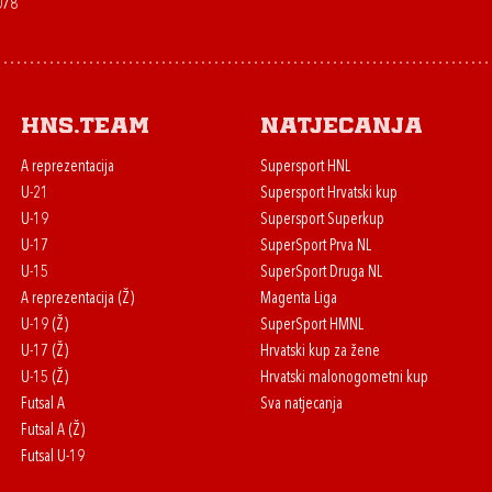
078
HNS.team
Natjecanja
A reprezentacija
Supersport HNL
U-21
Supersport Hrvatski kup
U-19
Supersport Superkup
U-17
SuperSport Prva NL
U-15
SuperSport Druga NL
A reprezentacija (Ž)
Magenta Liga
U-19 (Ž)
SuperSport HMNL
U-17 (Ž)
Hrvatski kup za žene
U-15 (Ž)
Hrvatski malonogometni kup
Futsal A
Sva natjecanja
Futsal A (Ž)
Futsal U-19