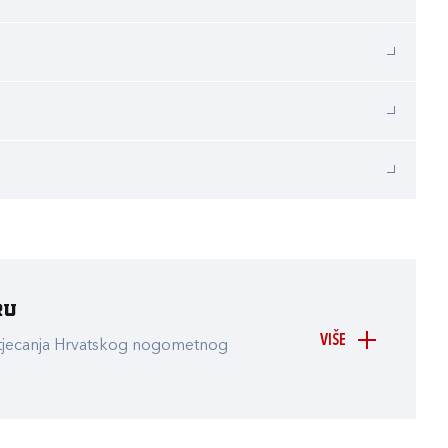
ru
VIŠE
atjecanja Hrvatskog nogometnog