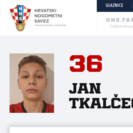
ULAZNICE
HNS.FA
Službena stranic
36
Jan
Tkalče