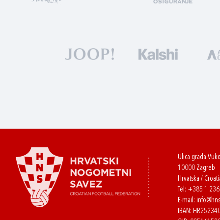
Ulica grada Vuk
10000 Zagreb
Hrvatska / Croati
Tel:
+385 1 23
E-mail:
info@hns
IBAN: HR2523