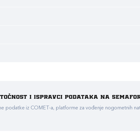
e točnost i ispravci podataka na Semafo
ualne podatke iz COMET-a, platforme za vođenje nogometnih n