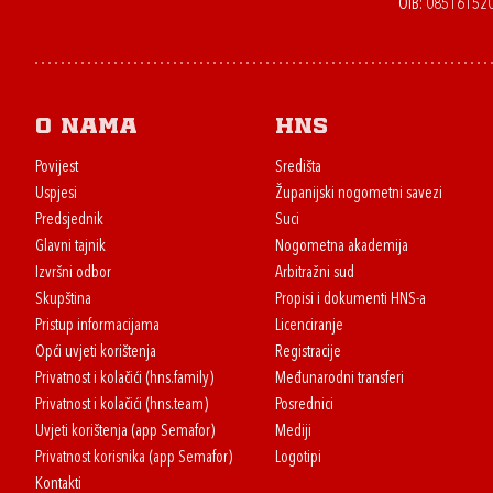
OIB: 08516152
O nama
HNS
Povijest
Središta
Uspjesi
Županijski nogometni savezi
Predsjednik
Suci
Glavni tajnik
Nogometna akademija
Izvršni odbor
Arbitražni sud
Skupština
Propisi i dokumenti HNS-a
Pristup informacijama
Licenciranje
Opći uvjeti korištenja
Registracije
Privatnost i kolačići (hns.family)
Međunarodni transferi
Privatnost i kolačići (hns.team)
Posrednici
Uvjeti korištenja (app Semafor)
Mediji
Privatnost korisnika (app Semafor)
Logotipi
Kontakti