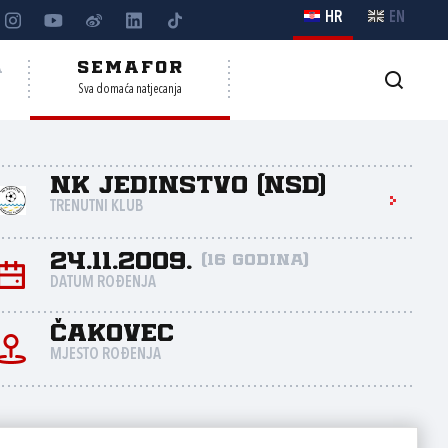
HR
EN
A
SEMAFOR
Sva domaća natjecanja
NK Jedinstvo (NSD)
TRENUTNI KLUB
24.11.2009.
(16 godina)
DATUM ROĐENJA
Čakovec
MJESTO ROĐENJA