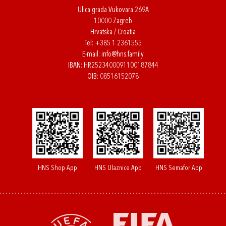
Ulica grada Vukovara 269A
10000 Zagreb
Hrvatska / Croatia
Tel:
+385 1 2361555
E-mail:
info@hns.family
IBAN: HR2523400091100187844
OIB: 08516152078
HNS Shop App
HNS Ulaznice App
HNS Semafor App