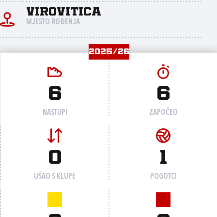
Virovitica
MJESTO ROĐENJA
2025/26
6
6
NASTUPI
ZAPOČEO
0
1
UŠAO S KLUPE
POGOTCI