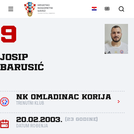
9
Josip
Barusić
NK Omladinac Korija
TRENUTNI KLUB
20.02.2003.
(23 godine)
DATUM ROĐENJA