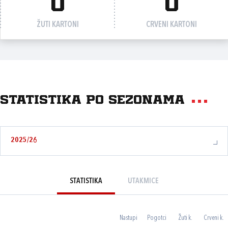
0
0
ŽUTI KARTONI
CRVENI KARTONI
Statistika po sezonama
2025/26
STATISTIKA
UTAKMICE
Nastupi
Pogotci
Žuti k.
Crveni k.