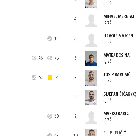
2
Igrač
MIHAEL MERETAJ
4
Igrač
HRVOJE MAJCEN
12'
5
Igrač
MATEJ KOSINA
48'
78'
6
Igrač
JOSIP BARUSIĆ
63'
84'
7
Igrač
STJEPAN ČIČAK
(C
8
Igrač
MARKO BARIĆ
60'
9
Igrač
FILIP JELIČIĆ