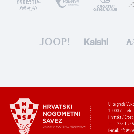
Ulica grada Vuk
10000 Zagreb
Hrvatska / Croati
Tel:
+385 1 23
E-mail:
info@hns