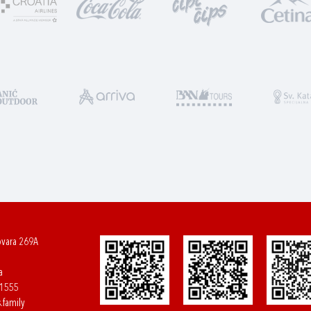
ovara 269A
a
61555
.family