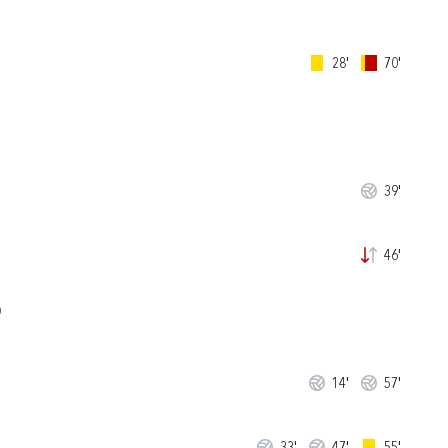
28'
70'
39'
46'
)
14'
57'