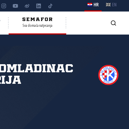
HR
EN
A
SEMAFOR
Sva domaća natjecanja
 Omladinac
ija