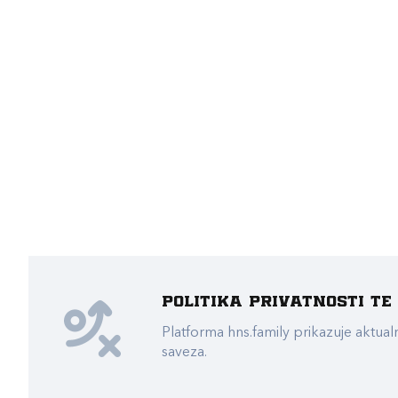
Politika privatnosti t
Platforma hns.family prikazuje akt
saveza.