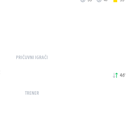
33'
47'
55'
PRIČUVNI IGRAČI
Ć
46'
TRENER