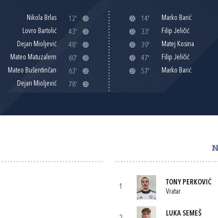
Nikola Brlas
Marko Barić
12'
14'
Lovro Bartolić
Filip Jeličić
43'
33'
Dejan Mioljević
Matej Kosina
48'
39'
Mateo Matuzalem
Filip Jeličić
60'
47'
Mateo Bušentinčan
Marko Barić
63'
57'
Dejan Mioljević
78'
N
TONY PERKOVIĆ
1
Vratar
LUKA SEMEŠ