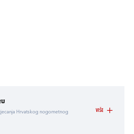
ru
VIŠE
atjecanja Hrvatskog nogometnog