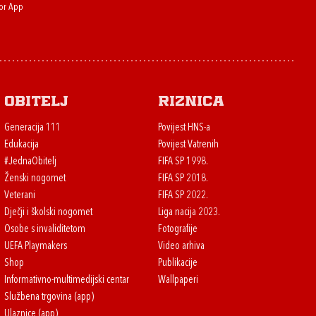
or App
Obitelj
Riznica
Generacija 111
Povijest HNS-a
Edukacija
Povijest Vatrenih
#JednaObitelj
FIFA SP 1998.
Ženski nogomet
FIFA SP 2018.
Veterani
FIFA SP 2022.
Dječji i školski nogomet
Liga nacija 2023.
Osobe s invaliditetom
Fotografije
UEFA Playmakers
Video arhiva
Shop
Publikacije
Informativno-multimedijski centar
Wallpaperi
Službena trgovina (app)
Ulaznice (app)