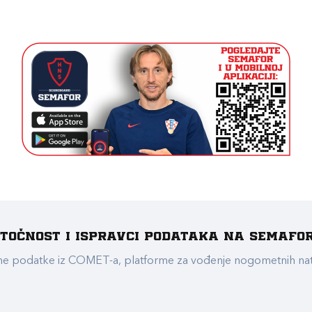
e točnost i ispravci podataka na Semafo
ualne podatke iz COMET-a, platforme za vođenje nogometnih n