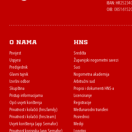
IBAN: HR2523
OIB: 08516152
O nama
HNS
Povijest
Središta
Uspjesi
Županijski nogometni savezi
Predsjednik
Suci
Glavni tajnik
Nogometna akademija
Izvršni odbor
Arbitražni sud
Skupština
Propisi i dokumenti HNS-a
Pristup informacijama
Licenciranje
Opći uvjeti korištenja
Registracije
Privatnost i kolačići (hns.family)
Međunarodni transferi
Privatnost i kolačići (hns.team)
Posrednici
Uvjeti korištenja (app Semafor)
Mediji
Privatnost korisnika (app Semafor)
Logotipi