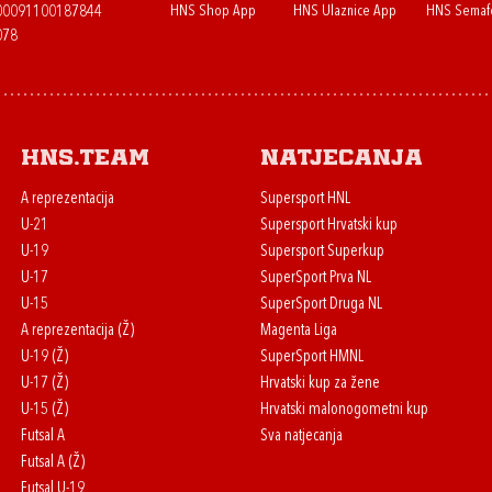
HNS Shop App
HNS Ulaznice App
HNS Semaf
400091100187844
078
HNS.team
Natjecanja
A reprezentacija
Supersport HNL
U-21
Supersport Hrvatski kup
U-19
Supersport Superkup
U-17
SuperSport Prva NL
U-15
SuperSport Druga NL
A reprezentacija (Ž)
Magenta Liga
U-19 (Ž)
SuperSport HMNL
U-17 (Ž)
Hrvatski kup za žene
U-15 (Ž)
Hrvatski malonogometni kup
Futsal A
Sva natjecanja
Futsal A (Ž)
Futsal U-19