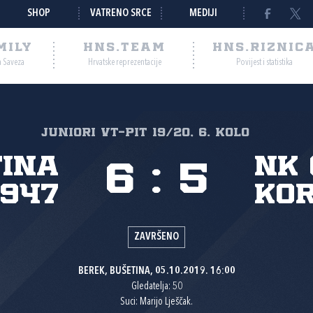
SHOP
VATRENO SRCE
MEDIJI
MILY
HNS.TEAM
HNS.RIZNIC
a Saveza
Hrvatske reprezentacije
Povijest i statistika
JUNIORI VT-PIT 19/20, 6. kolo
tina
NK
6
:
5
1947
Kor
ZAVRŠENO
BEREK, BUŠETINA, 05.10.2019. 16:00
Gledatelja: 50
Suci: Marijo Lješčak.