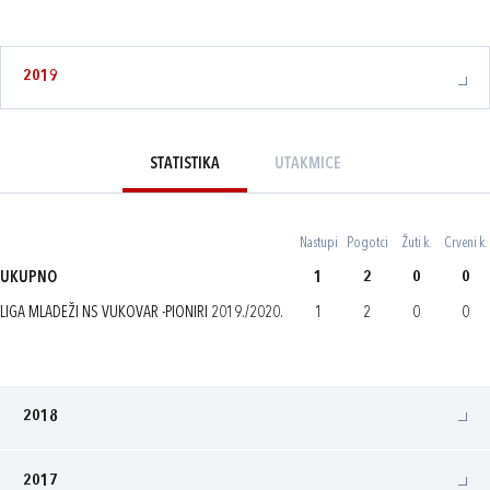
2019
STATISTIKA
UTAKMICE
Nastupi
Pogotci
Žuti k.
Crveni k.
UKUPNO
1
2
0
0
LIGA MLADEŽI NS VUKOVAR -PIONIRI 2019./2020.
1
2
0
0
2018
2017