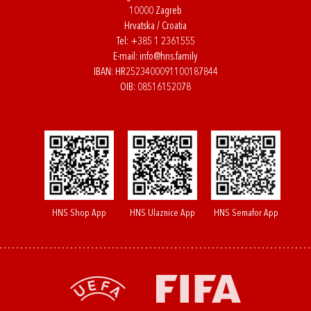
10000 Zagreb
Hrvatska / Croatia
Tel:
+385 1 2361555
E-mail:
info@hns.family
IBAN: HR2523400091100187844
OIB: 08516152078
HNS Shop App
HNS Ulaznice App
HNS Semafor App