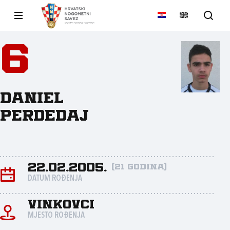
6
Daniel
Perdedaj
22.02.2005.
(21 godina)
DATUM ROĐENJA
Vinkovci
MJESTO ROĐENJA