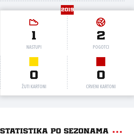
2019
1
2
NASTUPI
POGOTCI
0
0
ŽUTI KARTONI
CRVENI KARTONI
Statistika po sezonama