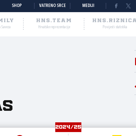
SHOP
VATRENO SRCE
MEDIJI
MILY
HNS.TEAM
HNS.RIZNIC
a Saveza
Hrvatske reprezentacije
Povijest i statistika
as
2024/25