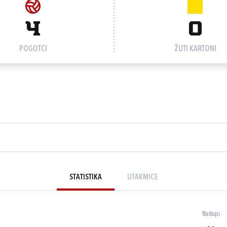
4
0
POGOTCI
ŽUTI KARTONI
STATISTIKA
UTAKMICE
Nastupi