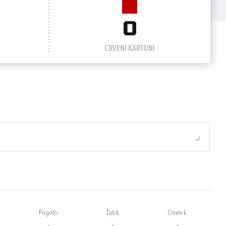
0
CRVENI KARTONI
Pogotci
Žuti k.
Crveni k.