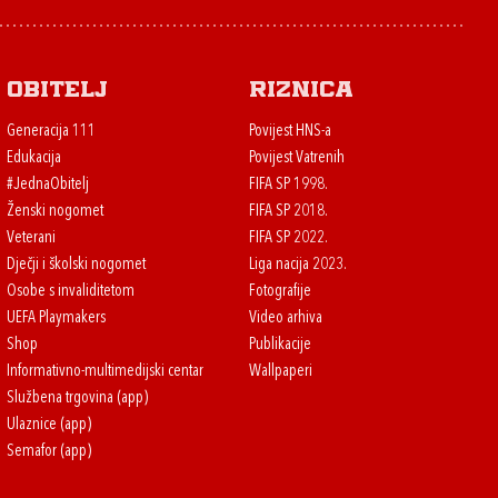
Obitelj
Riznica
Generacija 111
Povijest HNS-a
Edukacija
Povijest Vatrenih
#JednaObitelj
FIFA SP 1998.
Ženski nogomet
FIFA SP 2018.
Veterani
FIFA SP 2022.
Dječji i školski nogomet
Liga nacija 2023.
Osobe s invaliditetom
Fotografije
UEFA Playmakers
Video arhiva
Shop
Publikacije
Informativno-multimedijski centar
Wallpaperi
Službena trgovina (app)
Ulaznice (app)
Semafor (app)