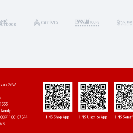
ovara 269A
a
61555
.family
HNS Shop App
HNS Ulaznice App
HNS Semaf
400091100187844
078