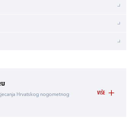
ru
VIŠE
atjecanja Hrvatskog nogometnog