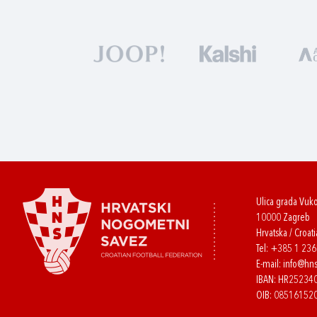
Ulica grada Vuk
10000 Zagreb
Hrvatska / Croati
Tel:
+385 1 23
E-mail:
info@hns
IBAN: HR2523
OIB: 08516152