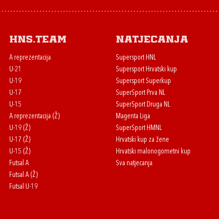
HNS.team
Natjecanja
A reprezentacija
Supersport HNL
U-21
Supersport Hrvatski kup
U-19
Supersport Superkup
U-17
SuperSport Prva NL
U-15
SuperSport Druga NL
A reprezentacija (Ž)
Magenta Liga
U-19 (Ž)
SuperSport HMNL
U-17 (Ž)
Hrvatski kup za žene
U-15 (Ž)
Hrvatski malonogometni kup
Futsal A
Sva natjecanja
Futsal A (Ž)
Futsal U-19