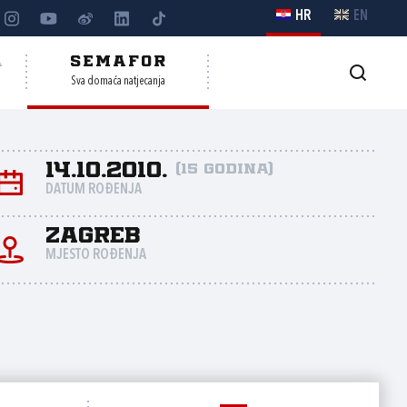
HR
EN
A
SEMAFOR
Sva domaća natjecanja
14.10.2010.
(15 godina)
DATUM ROĐENJA
Zagreb
MJESTO ROĐENJA