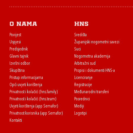
O nama
HNS
Povijest
Središta
Uspjesi
Županijski nogometni savezi
Predsjednik
Suci
Glavni tajnik
Nogometna akademija
Izvršni odbor
Arbitražni sud
Skupština
Propisi i dokumenti HNS-a
Pristup informacijama
Licenciranje
Opći uvjeti korištenja
Registracije
Privatnost i kolačići (hns.family)
Međunarodni transferi
Privatnost i kolačići (hns.team)
Posrednici
Uvjeti korištenja (app Semafor)
Mediji
Privatnost korisnika (app Semafor)
Logotipi
Kontakti