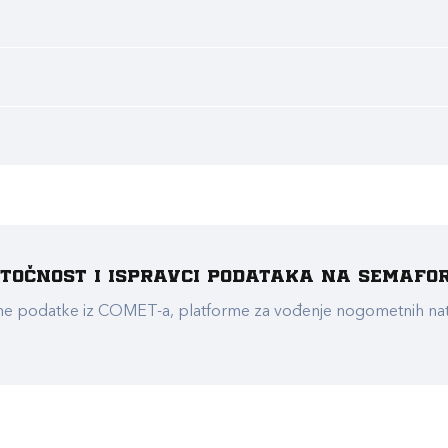
e točnost i ispravci podataka na Semafo
ualne podatke iz COMET-a, platforme za vođenje nogometnih n