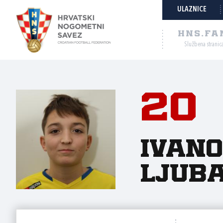
ULAZNICE
HNS.FA
Službena stranic
20
Ivano
Ljub