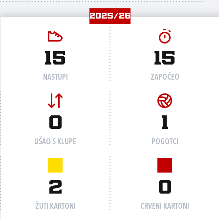
2025/26
15
15
NASTUPI
ZAPOČEO
0
1
UŠAO S KLUPE
POGOTCI
2
0
ŽUTI KARTONI
CRVENI KARTONI