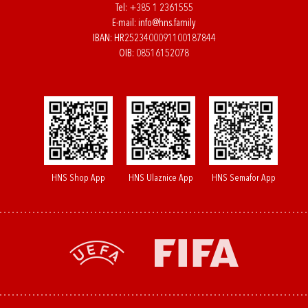
Tel:
+385 1 2361555
E-mail:
info@hns.family
IBAN: HR2523400091100187844
OIB: 08516152078
HNS Shop App
HNS Ulaznice App
HNS Semafor App