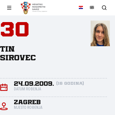
30
Tin
Sirovec
24.09.2009.
(16 godina)
DATUM ROĐENJA
Zagreb
MJESTO ROĐENJA