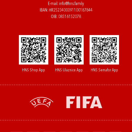
E-mail:
info@hns.family
IBAN: HR2523400091100187844
OIB: 08516152078
HNS Shop App
HNS Ulaznice App
HNS Semafor App