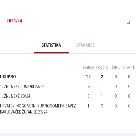
2023/24
STATISTIKA
UTAKMICE
Nastupi
Pogotci
Žuti k.
Crveni k.
UKUPNO
12
2
0
0
1. ŽNL NSKŽ JUNIORI 23/24
8
1
0
0
1. ŽNL NSKŽ 23/24
3
1
0
0
HRVATSKI NOGOMETNI KUP NOGOMETNI SAVEZ
1
0
0
0
KARLOVAČKE ŽUPANIJE 23/24