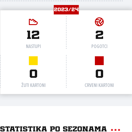
2023/24
12
2
NASTUPI
POGOTCI
0
0
ŽUTI KARTONI
CRVENI KARTONI
Statistika po sezonama