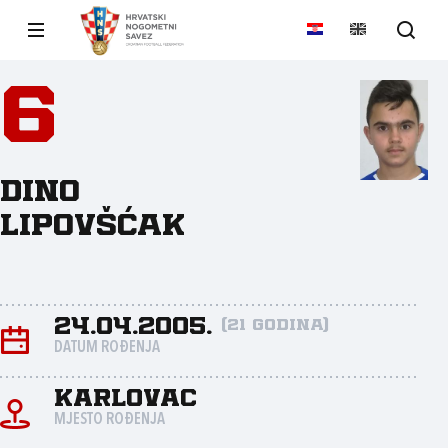
6
Dino
Lipovšćak
24.04.2005.
(21 godina)
DATUM ROĐENJA
Karlovac
MJESTO ROĐENJA