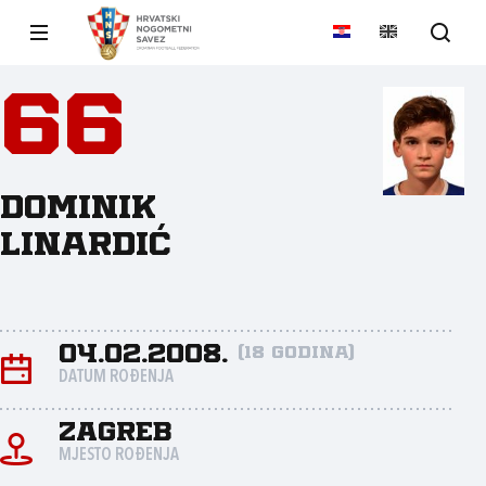
66
Dominik
Linardić
04.02.2008.
(18 godina)
DATUM ROĐENJA
Zagreb
MJESTO ROĐENJA