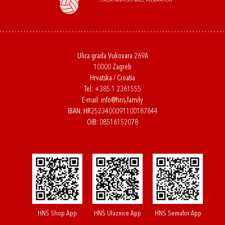
Ulica grada Vukovara 269A
10000 Zagreb
Hrvatska / Croatia
Tel:
+385 1 2361555
E-mail:
info@hns.family
IBAN: HR2523400091100187844
OIB: 08516152078
HNS Shop App
HNS Ulaznice App
HNS Semafor App