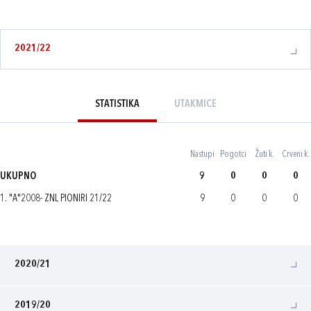
2021/22
STATISTIKA
UTAKMICE
Nastupi
Pogotci
Žuti k.
Crveni k.
UKUPNO
9
0
0
0
1. "A"2008- ZNL PIONIRI 21/22
9
0
0
0
2020/21
2019/20