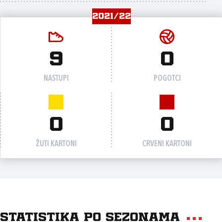
2021/22
9
0
NASTUPI
POGOTCI
0
0
ŽUTI KARTONI
CRVENI KARTONI
Statistika po sezonama