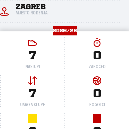
Zagreb
MJESTO ROĐENJA
2025/26
7
0
NASTUPI
ZAPOČEO
7
0
UŠAO S KLUPE
POGOTCI