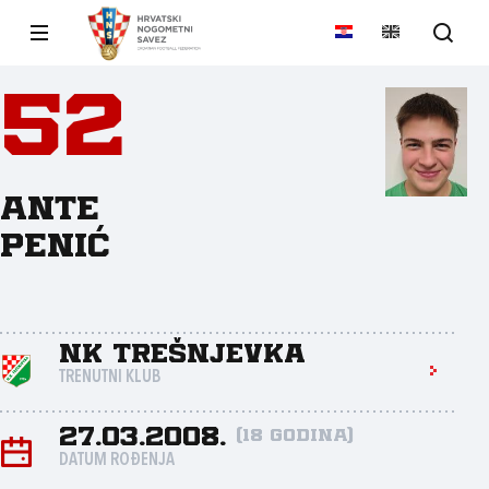
52
Ante
Penić
NK Trešnjevka
TRENUTNI KLUB
27.03.2008.
(18 godina)
DATUM ROĐENJA