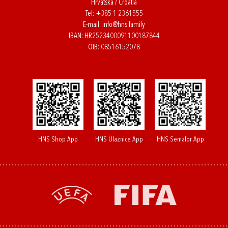
Hrvatska / Croatia
Tel:
+385 1 2361555
E-mail:
info@hns.family
IBAN: HR2523400091100187844
OIB: 08516152078
HNS Shop App
HNS Ulaznice App
HNS Semafor App