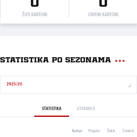
0
0
ŽUTI KARTONI
CRVENI KARTONI
Statistika po sezonama
2025/26
STATISTIKA
UTAKMICE
Nastupi
Pogotci
Žuti k.
Crveni k.