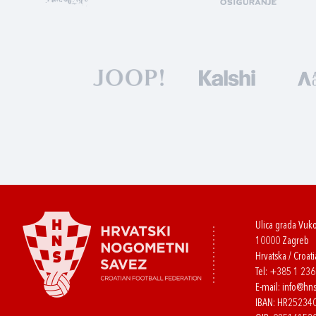
Ulica grada Vuk
10000 Zagreb
Hrvatska / Croati
Tel:
+385 1 23
E-mail:
info@hns
IBAN: HR2523