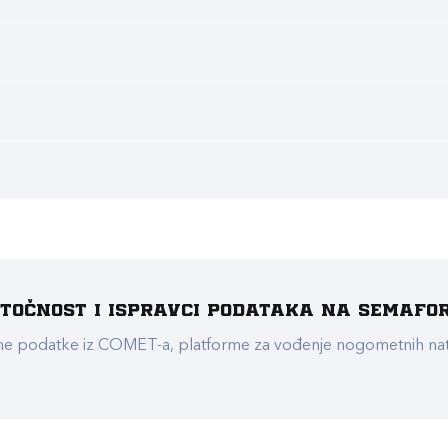
e točnost i ispravci podataka na Semafo
ualne podatke iz COMET-a, platforme za vođenje nogometnih n