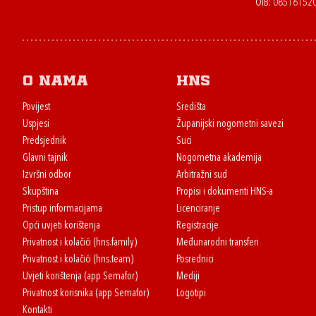
OIB: 08516152
O nama
HNS
Povijest
Središta
Uspjesi
Županijski nogometni savezi
Predsjednik
Suci
Glavni tajnik
Nogometna akademija
Izvršni odbor
Arbitražni sud
Skupština
Propisi i dokumenti HNS-a
Pristup informacijama
Licenciranje
Opći uvjeti korištenja
Registracije
Privatnost i kolačići (hns.family)
Međunarodni transferi
Privatnost i kolačići (hns.team)
Posrednici
Uvjeti korištenja (app Semafor)
Mediji
Privatnost korisnika (app Semafor)
Logotipi
Kontakti