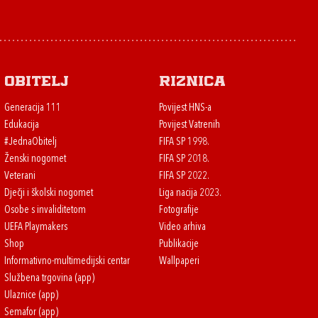
Obitelj
Riznica
Generacija 111
Povijest HNS-a
Edukacija
Povijest Vatrenih
#JednaObitelj
FIFA SP 1998.
Ženski nogomet
FIFA SP 2018.
Veterani
FIFA SP 2022.
Dječji i školski nogomet
Liga nacija 2023.
Osobe s invaliditetom
Fotografije
UEFA Playmakers
Video arhiva
Shop
Publikacije
Informativno-multimedijski centar
Wallpaperi
Službena trgovina (app)
Ulaznice (app)
Semafor (app)