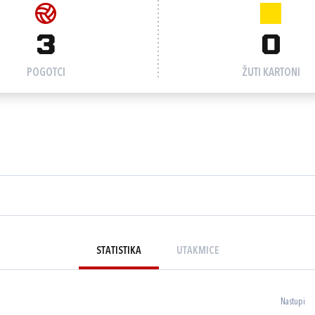
3
0
POGOTCI
ŽUTI KARTONI
STATISTIKA
UTAKMICE
Nastupi