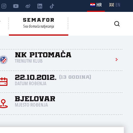
HR
EN
A
SEMAFOR
Sva domaća natjecanja
NK Pitomača
TRENUTNI KLUB
22.10.2012.
(13 godina)
DATUM ROĐENJA
Bjelovar
MJESTO ROĐENJA