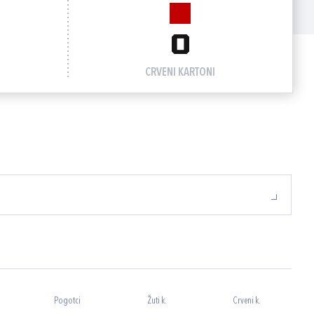
0
CRVENI KARTONI
Pogotci
Žuti k.
Crveni k.