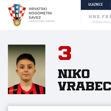
ULAZNICE
HNS.FA
Službena stranic
3
Niko
Vrabe