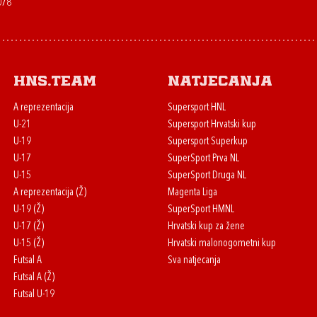
078
HNS.team
Natjecanja
A reprezentacija
Supersport HNL
U-21
Supersport Hrvatski kup
U-19
Supersport Superkup
U-17
SuperSport Prva NL
U-15
SuperSport Druga NL
A reprezentacija (Ž)
Magenta Liga
U-19 (Ž)
SuperSport HMNL
U-17 (Ž)
Hrvatski kup za žene
U-15 (Ž)
Hrvatski malonogometni kup
Futsal A
Sva natjecanja
Futsal A (Ž)
Futsal U-19