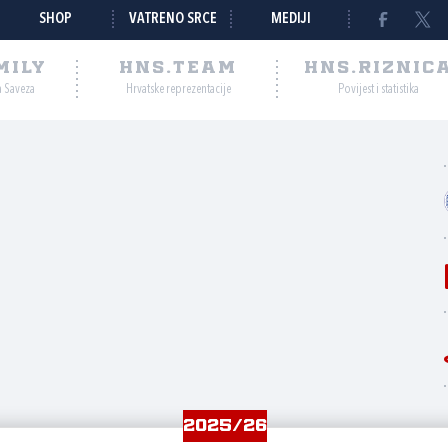
SHOP
VATRENO SRCE
MEDIJI
MILY
HNS.TEAM
HNS.RIZNIC
a Saveza
Hrvatske reprezentacije
Povijest i statistika
c
2025/26