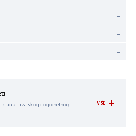
ru
VIŠE
atjecanja Hrvatskog nogometnog