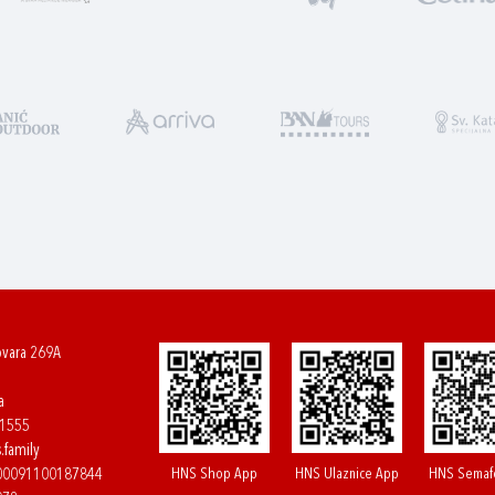
ovara 269A
a
61555
.family
HNS Shop App
HNS Ulaznice App
HNS Semaf
400091100187844