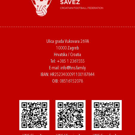
Ulica grada Vukovara 269A
10000 Zagreb
Hrvatska / Croatia
Tel:
+385 1 2361555
E-mail:
info@hns.family
IBAN: HR2523400091100187844
OIB: 08516152078