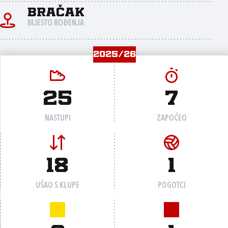
Bračak
MJESTO ROĐENJA
2025/26
25
7
NASTUPI
ZAPOČEO
18
1
UŠAO S KLUPE
POGOTCI