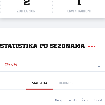
2
1
ŽUTI KARTONI
CRVENI KARTONI
Statistika po sezonama
2025/26
STATISTIKA
UTAKMICE
Nastupi
Pogotci
Žuti k.
Crveni k.