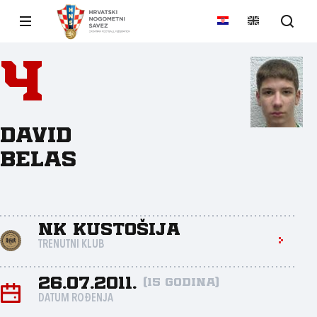
4
David
Belas
NK Kustošija
TRENUTNI KLUB
26.07.2011.
(15 godina)
DATUM ROĐENJA