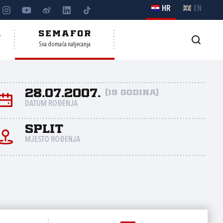
HR
EN
A
SEMAFOR
Sva domaća natjecanja
28.07.2007.
(19 godina)
DATUM ROĐENJA
Split
MJESTO ROĐENJA