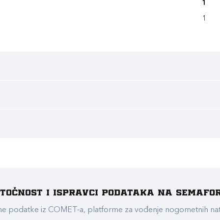
1
1
e točnost i ispravci podataka na Semafo
ualne podatke iz COMET-a, platforme za vođenje nogometnih n