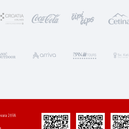
ovara 269A
a