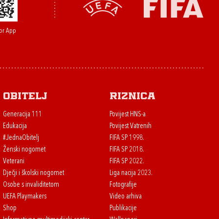
or App
Obitelj
Riznica
Generacija 111
Povijest HNS-a
Edukacija
Povijest Vatrenih
#JednaObitelj
FIFA SP 1998.
Ženski nogomet
FIFA SP 2018.
Veterani
FIFA SP 2022.
Dječji i školski nogomet
Liga nacija 2023.
Osobe s invaliditetom
Fotografije
UEFA Playmakers
Video arhiva
Shop
Publikacije