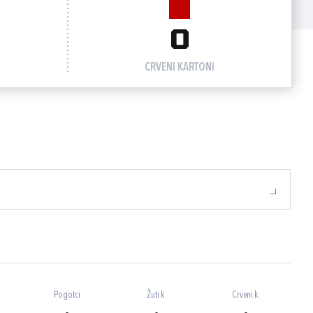
0
CRVENI KARTONI
Pogotci
Žuti k.
Crveni k.