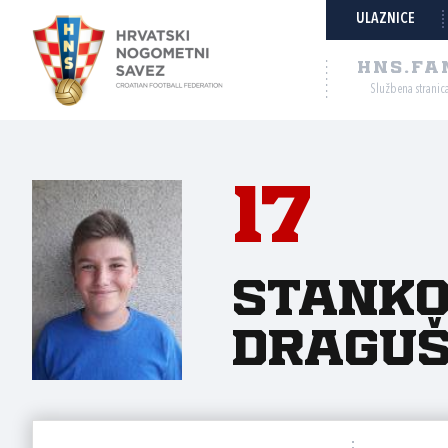
ULAZNICE
HNS.FA
Službena stranic
17
Stank
Draguš