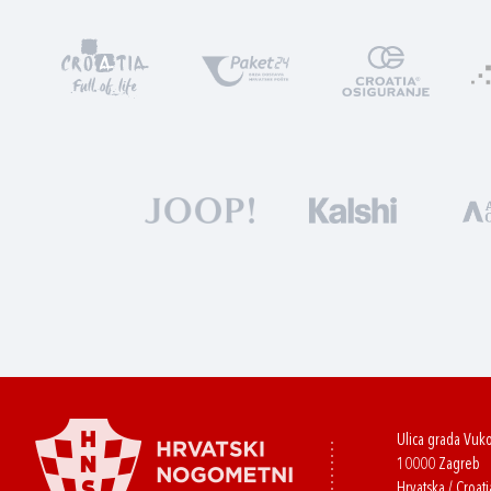
Ulica grada Vuk
10000 Zagreb
Hrvatska / Croati