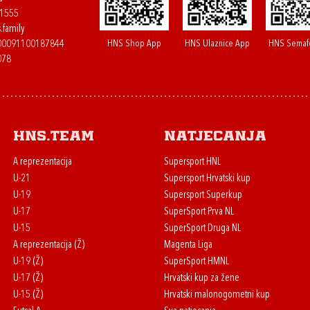
61555
.family
HNS Shop App
HNS Ulaznice App
HNS Semaf
400091100187844
078
HNS.team
Natjecanja
A reprezentacija
Supersport HNL
U-21
Supersport Hrvatski kup
U-19
Supersport Superkup
U-17
SuperSport Prva NL
U-15
SuperSport Druga NL
A reprezentacija (Ž)
Magenta Liga
U-19 (Ž)
SuperSport HMNL
U-17 (Ž)
Hrvatski kup za žene
U-15 (Ž)
Hrvatski malonogometni kup