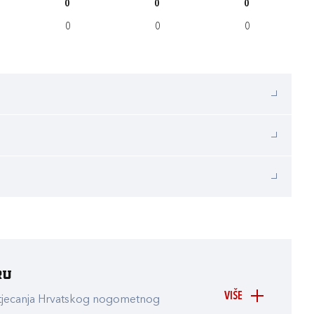
0
0
0
0
0
0
ru
VIŠE
atjecanja Hrvatskog nogometnog