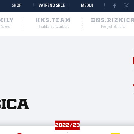
SHOP
VATRENO SRCE
MEDIJI
MILY
HNS.TEAM
HNS.RIZNIC
a Saveza
Hrvatske reprezentacije
Povijest i statistika
o
ica
2022/23