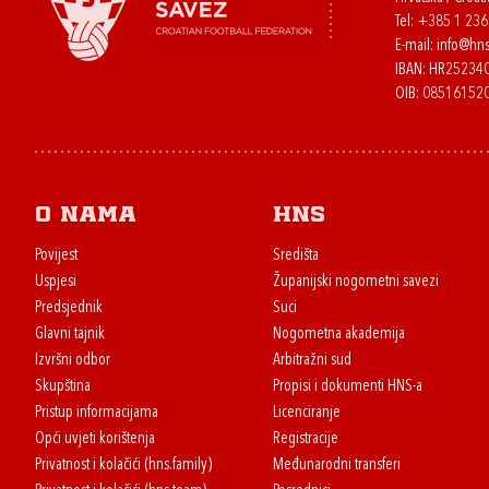
Tel:
+385 1 23
E-mail:
info@hns
IBAN: HR2523
OIB: 08516152
O nama
HNS
Povijest
Središta
Uspjesi
Županijski nogometni savezi
Predsjednik
Suci
Glavni tajnik
Nogometna akademija
Izvršni odbor
Arbitražni sud
Skupština
Propisi i dokumenti HNS-a
Pristup informacijama
Licenciranje
Opći uvjeti korištenja
Registracije
Privatnost i kolačići (hns.family)
Međunarodni transferi