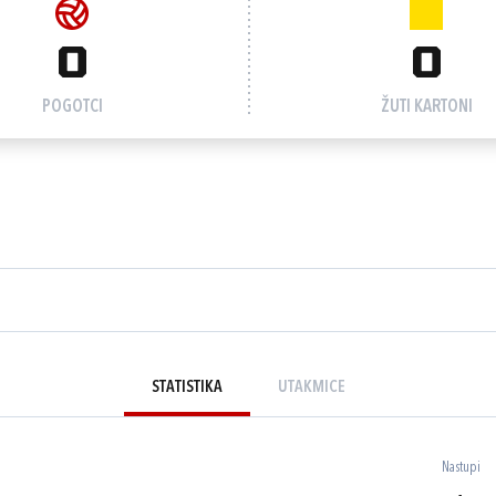
0
0
POGOTCI
ŽUTI KARTONI
STATISTIKA
UTAKMICE
Nastupi