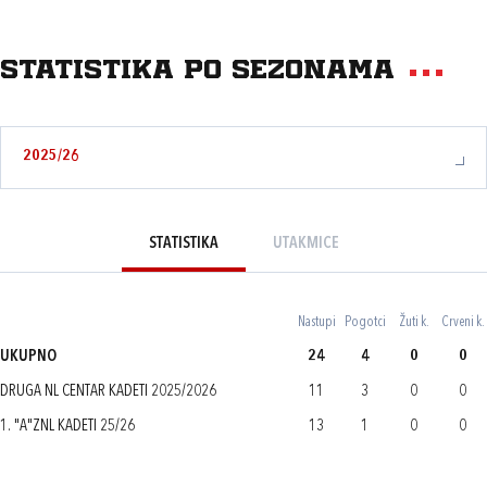
Statistika po sezonama
2025/26
STATISTIKA
UTAKMICE
Nastupi
Pogotci
Žuti k.
Crveni k.
UKUPNO
24
4
0
0
DRUGA NL CENTAR KADETI 2025/2026
11
3
0
0
1. "A"ZNL KADETI 25/26
13
1
0
0