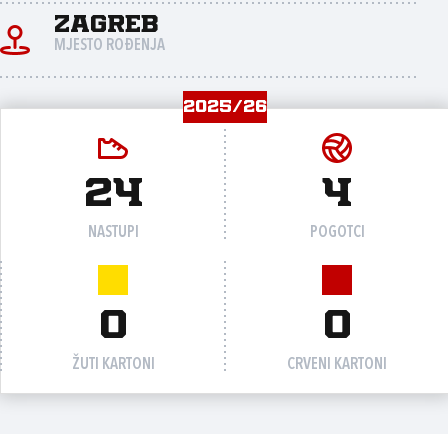
Zagreb
MJESTO ROĐENJA
2025/26
24
4
NASTUPI
POGOTCI
0
0
ŽUTI KARTONI
CRVENI KARTONI