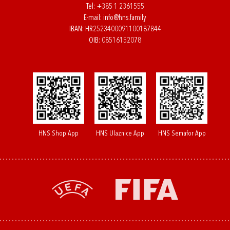
Tel:
+385 1 2361555
E-mail:
info@hns.family
IBAN: HR2523400091100187844
OIB: 08516152078
HNS Shop App
HNS Ulaznice App
HNS Semafor App