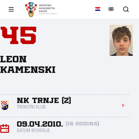
45
Leon
Kamenski
NK Trnje (Z)
TRENUTNI KLUB
09.04.2010.
(16 godina)
DATUM ROĐENJA