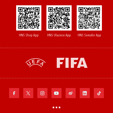
HNS Shop App
HNS Ulaznice App
HNS Semafor App