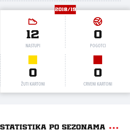
2018/19
12
0
NASTUPI
POGOTCI
0
0
ŽUTI KARTONI
CRVENI KARTONI
Statistika po sezonama