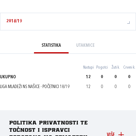
2018/19
STATISTIKA
UTAKMICE
Nastupi
Pogotci
Žuti k.
Crveni k.
UKUPNO
12
0
0
0
LIGA MLADEŽI NS NAŠICE - POČETNICI 18/19
12
0
0
0
Politika privatnosti te
točnost i ispravci
VIŠE