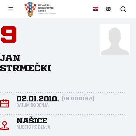
9
Jan
Strmečki
02.01.2010.
(16 godina)
DATUM ROĐENJA
Našice
MJESTO ROĐENJA