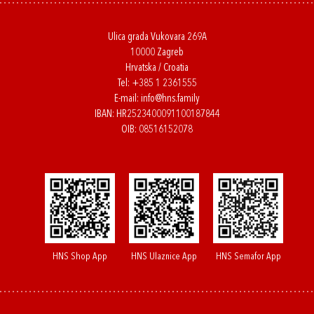
Ulica grada Vukovara 269A
10000 Zagreb
Hrvatska / Croatia
Tel:
+385 1 2361555
E-mail:
info@hns.family
IBAN: HR2523400091100187844
OIB: 08516152078
HNS Shop App
HNS Ulaznice App
HNS Semafor App