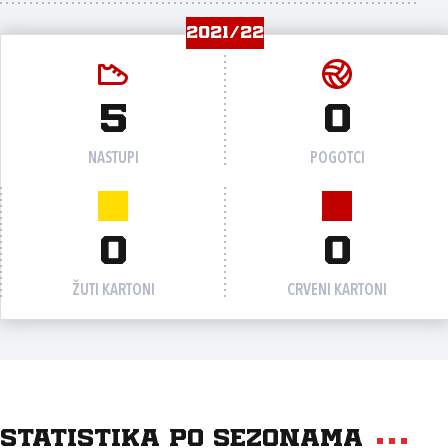
2021/22
5
0
NASTUPI
POGOTCI
0
0
ŽUTI KARTONI
CRVENI KARTONI
Statistika po sezonama