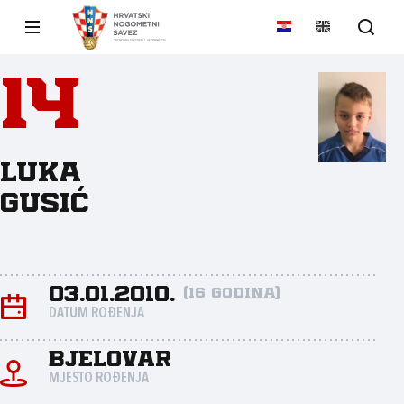
14
Luka
Gusić
03.01.2010.
(16 godina)
DATUM ROĐENJA
Bjelovar
MJESTO ROĐENJA