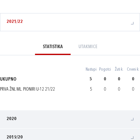
2021/22
STATISTIKA
UTAKMICE
Nastupi
Pogotci
Žuti k.
Crveni k.
UKUPNO
5
0
0
0
PRVA ŽNL ML. PIONIRI U-12 21/22
5
0
0
0
2020
2019/20